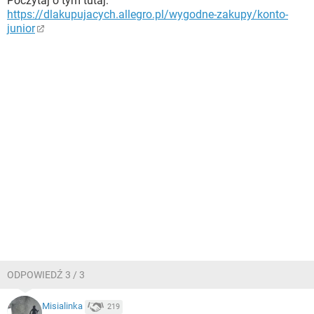
Poczytaj o tym tutaj:
https://dlakupujacych.allegro.pl/wygodne-zakupy/konto-
junior
ODPOWIEDŹ 3 / 3
Misialinka
219