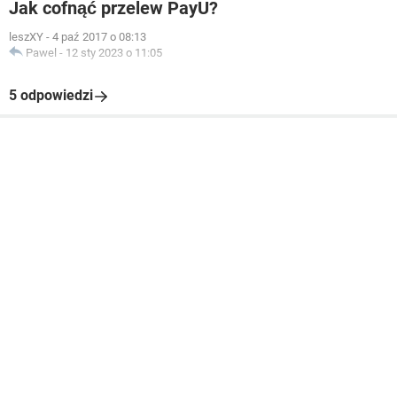
Jak cofnąć przelew PayU?
leszXY
-
4 paź 2017 o 08:13
Pawel
-
12 sty 2023 o 11:05
5 odpowiedzi