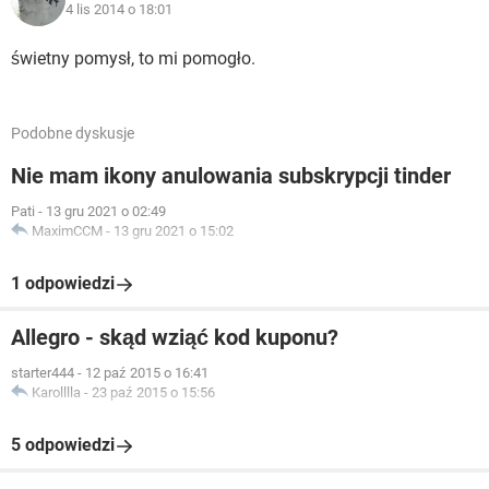
4 lis 2014 o 18:01
świetny pomysł, to mi pomogło.
Podobne dyskusje
Nie mam ikony anulowania subskrypcji tinder
Pati
-
13 gru 2021 o 02:49
MaximCCM
-
13 gru 2021 o 15:02
1 odpowiedzi
Allegro - skąd wziąć kod kuponu?
starter444
-
12 paź 2015 o 16:41
Karolllla
-
23 paź 2015 o 15:56
5 odpowiedzi