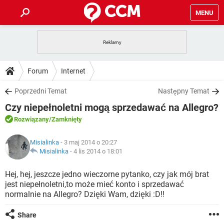
MENU
STRONA GŁÓWNA
YOUTUBE
TIKTOK
PORADY
Forum
Internet
GRY
WHATSAPP
PlayStation
TIKTOK
DO POBRANIA
Poprzedni Temat
Następny Temat
SPOTIFY
NETFLIX
GRY
WHATSAPP
Czy niepełnoletni mogą sprzedawać na Allegro?
INSTAGRAM
ANDROID
FACEBOOK
TIKTOK
FORUM
SPOTIFY
NETFLIX
Rozwiązany
/Zamknięty
WINDOWS 10
GRY
WHATSAPP
INSTAGRAM
COVID-19
FACEBOOK
TIKTOK
ARTYKUŁY
IOS
Misialinka
- 3 maj 2014 o 20:27
NETFLIX
WINDOWS 10
GRY
WHATSAPP
Misialinka
-
4 lis 2014 o 18:01
INSTAGRAM
COVID-19
FACEBOOK
TIKTOK
SPOTIFY
NETFLIX
Hej, hej, jeszcze jedno wieczorne pytanko, czy jak mój brat
WINDOWS 10
GRY
WHATSAPP
jest niepełnoletni,to może mieć konto i sprzedawać
INSTAGRAM
FACEBOOK
normalnie na Allegro? Dzięki Wam, dzięki :D!!
SPOTIFY
NETFLIX
WINDOWS 10
INSTAGRAM
FACEBOOK
Share