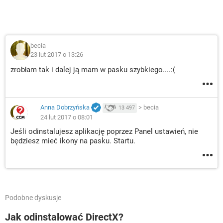
becia
23 lut 2017 o 13:26
zrobłam tak i dalej ją mam w pasku szybkiego....:(
Anna Dobrzyńska
>
becia
13 497
24 lut 2017 o 08:01
Jeśli odinstalujesz aplikację poprzez Panel ustawień, nie
będziesz mieć ikony na pasku. Startu.
Podobne dyskusje
Jak odinstalować DirectX?