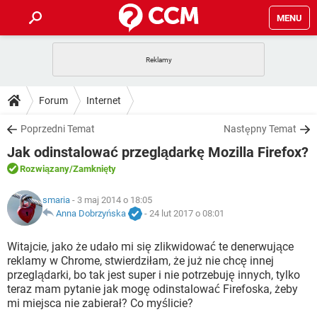
MENU
STRONA GŁÓWNA
YOUTUBE
TIKTOK
PORADY
Forum
Internet
GRY
WHATSAPP
PlayStation
TIKTOK
DO POBRANIA
Poprzedni Temat
Następny Temat
SPOTIFY
NETFLIX
GRY
WHATSAPP
Jak odinstalować przeglądarkę Mozilla Firefox?
INSTAGRAM
ANDROID
FACEBOOK
TIKTOK
FORUM
SPOTIFY
NETFLIX
Rozwiązany
/Zamknięty
WINDOWS 10
GRY
WHATSAPP
INSTAGRAM
COVID-19
FACEBOOK
TIKTOK
ARTYKUŁY
smaria
- 3 maj 2014 o 18:05
IOS
NETFLIX
WINDOWS 10
GRY
WHATSAPP
Anna Dobrzyńska
-
24 lut 2017 o 08:01
INSTAGRAM
COVID-19
FACEBOOK
TIKTOK
SPOTIFY
NETFLIX
Witajcie, jako że udało mi się zlikwidować te denerwujące
WINDOWS 10
GRY
WHATSAPP
reklamy w Chrome, stwierdziłam, że już nie chcę innej
INSTAGRAM
FACEBOOK
przeglądarki, bo tak jest super i nie potrzebuję innych, tylko
SPOTIFY
NETFLIX
WINDOWS 10
teraz mam pytanie jak mogę odinstalować Firefoska, żeby
INSTAGRAM
FACEBOOK
mi miejsca nie zabierał? Co myślicie?