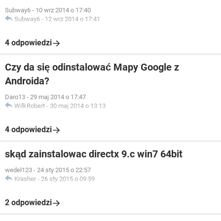
Subway6
-
10 wrz 2014 o 17:40
Subway6
-
12 wrz 2014 o 17:41
4 odpowiedzi
Czy da się odinstalować Mapy Google z
Androida?
Daro13
-
29 maj 2014 o 17:47
WilkRobert
-
30 maj 2014 o 13:13
4 odpowiedzi
skąd zainstalowac directx 9.c win7 64bit
wedel123
-
24 sty 2015 o 22:57
Krasher
-
26 sty 2015 o 09:59
2 odpowiedzi