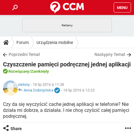
MENU
STRONA GŁÓWNA
YOUTUBE
TIKTOK
PORADY
Forum
Urządzenia mobilne
GRY
WHATSAPP
PlayStation
TIKTOK
DO POBRANIA
Poprzedni Temat
Następny Temat
SPOTIFY
NETFLIX
GRY
WHATSAPP
Czyszczenie pamięci podręcznej jednej aplikacji
INSTAGRAM
ANDROID
FACEBOOK
TIKTOK
FORUM
SPOTIFY
NETFLIX
Rozwiązany
/Zamknięty
WINDOWS 10
GRY
WHATSAPP
INSTAGRAM
COVID-19
FACEBOOK
TIKTOK
ARTYKUŁY
zielony
- 18 lip 2016 à 11:38
IOS
NETFLIX
WINDOWS 10
GRY
WHATSAPP
Anna Dobrzyńska
-
18 lip 2016 à 12:23
INSTAGRAM
COVID-19
FACEBOOK
TIKTOK
SPOTIFY
NETFLIX
Czy da się wyczyścić cache jednej aplikacji w telefonie? Nie
WINDOWS 10
GRY
WHATSAPP
działa mi dobrze, a działała. I nie chcę czyścić całej pamięci
INSTAGRAM
FACEBOOK
podręcznej.
SPOTIFY
NETFLIX
WINDOWS 10
INSTAGRAM
FACEBOOK
Share