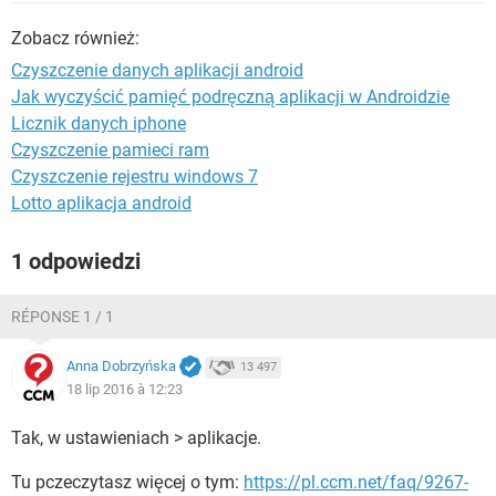
WINDOWS 10
Zobacz również:
Czyszczenie danych aplikacji android
Jak wyczyścić pamięć podręczną aplikacji w Androidzie
Licznik danych iphone
Czyszczenie pamieci ram
Czyszczenie rejestru windows 7
Lotto aplikacja android
1 odpowiedzi
RÉPONSE 1 / 1
Anna Dobrzyńska
13 497
18 lip 2016 à 12:23
Tak, w ustawieniach > aplikacje.
Tu pczeczytasz więcej o tym:
https://pl.ccm.net/faq/9267-