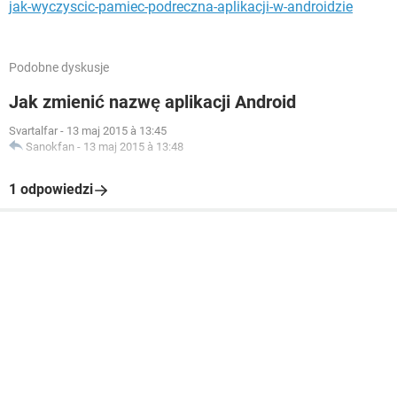
jak-wyczyscic-pamiec-podreczna-aplikacji-w-androidzie
Podobne dyskusje
Jak zmienić nazwę aplikacji Android
Svartalfar
-
13 maj 2015 à 13:45
Sanokfan
-
13 maj 2015 à 13:48
1 odpowiedzi