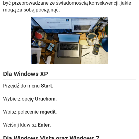
WINDOWS 10
być przeprowadzane ze świadomością konsekwencji, jakie
mogą za sobą pociągnąć.
Dla Windows XP
Przejdź do menu
Start
.
Wybierz opcję
Uruchom
.
Wpisz polecenie
regedit
.
Wciśnij klawisz
Enter
.
Dla Windows Vista oraz Windows 7