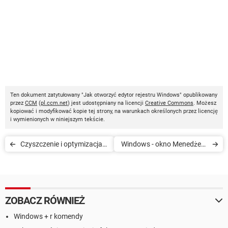
Ten dokument zatytułowany "Jak otworzyć edytor rejestru Windows" opublikowany
przez
CCM
(
pl.ccm.net
) jest udostępniany na licencji
Creative Commons
. Możesz
kopiować i modyfikować kopie tej strony, na warunkach określonych przez licencję
i wymienionych w niniejszym tekście.
Czyszczenie i optymizacja
Windows - okno Menedżera
systemu
zadań jest puste
ZOBACZ RÓWNIEŻ
Windows + r komendy