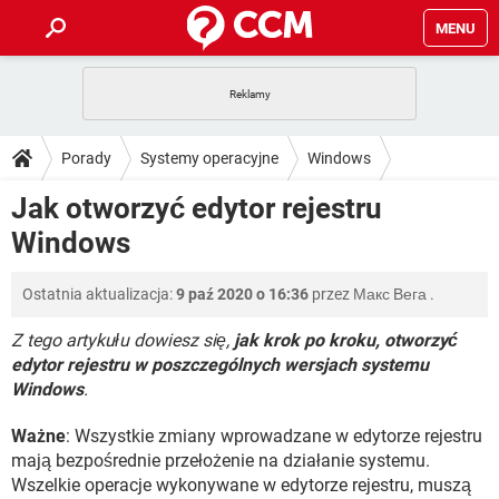
MENU
STRONA GŁÓWNA
YOUTUBE
TIKTOK
PORADY
Porady
Systemy operacyjne
Windows
GRY
WHATSAPP
PlayStation
TIKTOK
DO POBRANIA
Jak otworzyć edytor rejestru
SPOTIFY
NETFLIX
GRY
WHATSAPP
Windows
INSTAGRAM
ANDROID
FACEBOOK
TIKTOK
FORUM
SPOTIFY
NETFLIX
WINDOWS 10
GRY
WHATSAPP
Ostatnia aktualizacja:
9 paź 2020 o 16:36
przez
Макс Вега
.
INSTAGRAM
COVID-19
FACEBOOK
TIKTOK
ARTYKUŁY
IOS
NETFLIX
WINDOWS 10
GRY
WHATSAPP
Z tego artykułu dowiesz się,
jak krok po kroku, otworzyć
INSTAGRAM
COVID-19
FACEBOOK
TIKTOK
edytor rejestru w poszczególnych wersjach systemu
SPOTIFY
NETFLIX
Windows
.
WINDOWS 10
GRY
WHATSAPP
INSTAGRAM
FACEBOOK
SPOTIFY
NETFLIX
Ważne
: Wszystkie zmiany wprowadzane w edytorze rejestru
WINDOWS 10
mają bezpośrednie przełożenie na działanie systemu.
INSTAGRAM
FACEBOOK
Wszelkie operacje wykonywane w edytorze rejestru, muszą