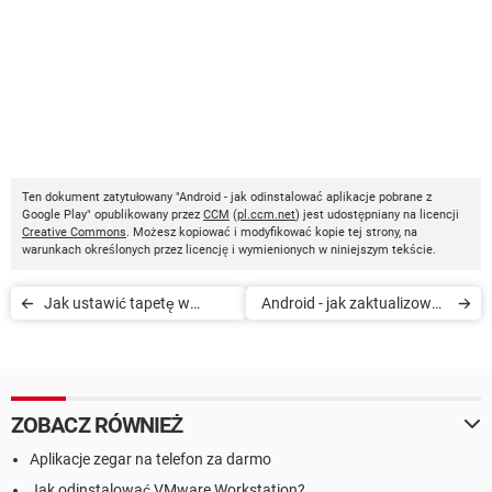
Ten dokument zatytułowany "Android - jak odinstalować aplikacje pobrane z
Google Play" opublikowany przez
CCM
(
pl.ccm.net
) jest udostępniany na licencji
Creative Commons
. Możesz kopiować i modyfikować kopie tej strony, na
warunkach określonych przez licencję i wymienionych w niniejszym tekście.
Jak ustawić tapetę w
Android - jak zaktualizować
smartfonie lub tablecie z
zainstalowane aplikacje
Androidem
ZOBACZ RÓWNIEŻ
Aplikacje zegar na telefon za darmo
Jak odinstalować VMware Workstation?