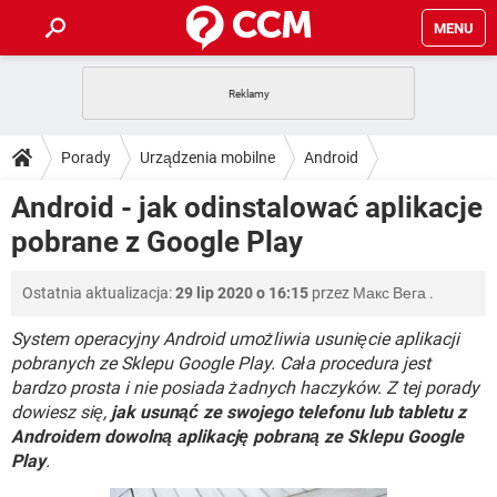
MENU
STRONA GŁÓWNA
YOUTUBE
TIKTOK
PORADY
Porady
Urządzenia mobilne
Android
GRY
WHATSAPP
PlayStation
TIKTOK
DO POBRANIA
Android - jak odinstalować aplikacje
SPOTIFY
NETFLIX
GRY
WHATSAPP
pobrane z Google Play
INSTAGRAM
ANDROID
FACEBOOK
TIKTOK
FORUM
SPOTIFY
NETFLIX
WINDOWS 10
GRY
WHATSAPP
Ostatnia aktualizacja:
29 lip 2020 o 16:15
przez
Макс Вега
.
INSTAGRAM
COVID-19
FACEBOOK
TIKTOK
ARTYKUŁY
IOS
NETFLIX
WINDOWS 10
GRY
WHATSAPP
System operacyjny Android umożliwia usunięcie aplikacji
INSTAGRAM
COVID-19
FACEBOOK
TIKTOK
pobranych ze Sklepu Google Play. Cała procedura jest
SPOTIFY
NETFLIX
bardzo prosta i nie posiada żadnych haczyków. Z tej porady
WINDOWS 10
GRY
WHATSAPP
dowiesz się,
INSTAGRAM
jak usunąć ze swojego telefonu lub tabletu z
FACEBOOK
SPOTIFY
NETFLIX
Androidem dowolną aplikację pobraną ze Sklepu Google
WINDOWS 10
Play
.
INSTAGRAM
FACEBOOK