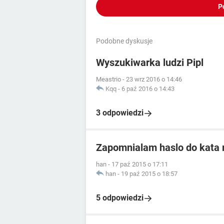
P
Podobne dyskusje
Wyszukiwarka ludzi Pipl
Meastrio
-
23 wrz 2016 o 14:46
Kqq
-
6 paź 2016 o 14:43
3 odpowiedzi
Zapomnialam haslo do kata 
han
-
17 paź 2015 o 17:11
han
-
19 paź 2015 o 18:57
5 odpowiedzi