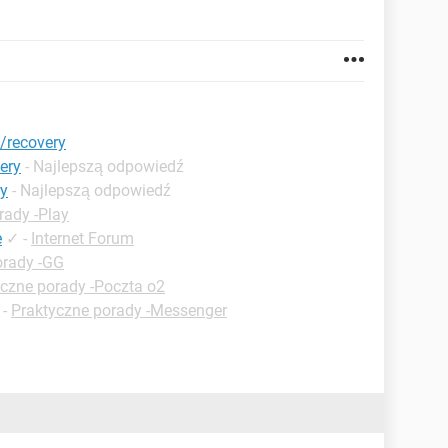
/recovery
ery
- Najlepszą odpowiedź
ry
- Najlepszą odpowiedź
rady -Play
e
✓
-
Internet Forum
orady -GG
czne porady -Poczta o2
-
Praktyczne porady -Messenger