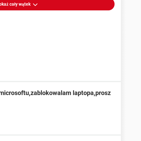
okaż cały wątek
microsoftu,zablokowalam laptopa,prosz