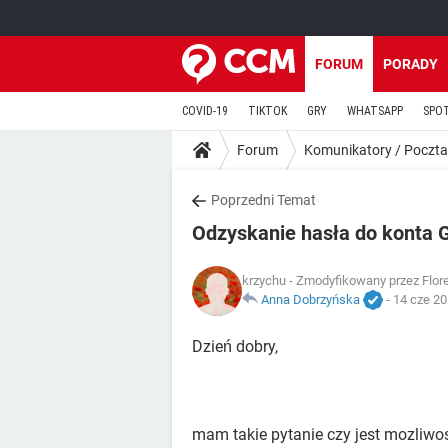
FORUM
PORADY
COVID-19
TIKTOK
GRY
WHATSAPP
SPO
Forum
Komunikatory / Poczta
Poprzedni Temat
Odzyskanie hasła do konta 
krzychu
- Zmodyfikowany przez Flore
Anna Dobrzyńska
-
14 cze 20
Dzień dobry,
mam takie pytanie czy jest mozliwo