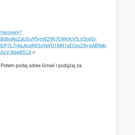
/recovery?
Bd6oNqZaUSu95ym82fRi7EWk9cV5_h5ixtGj-
3DP7L7r4pJkotRR3sYeVO1MR1xECpxZ8y-kAB9eb-
AzVJkbg8SCA
 Potem podaj adres Gmail i podążaj za