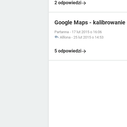
2 odpowiedzi
Google Maps - kalibrowanie
Partanna
-
17 lut 2015 o 16:06
Alllona
-
25 lut 2015 o 14:53
5 odpowiedzi