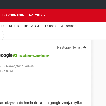
DO POBRANIA
ARTYKUŁY
TIFY
NETFLIX
INSTAGRAM
FACEBOOK
WINDOWS 10
Następny Temat
Google
Rozwiązany
/Zamknięty
o dnia 8/06/2016 o 09:08
16 o 09:55
sc odzyskania hasła do konta google znając tylko