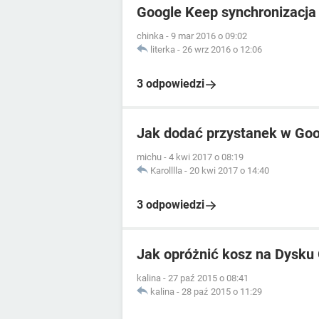
Google Keep synchronizacja
chinka
-
9 mar 2016 o 09:02
literka
-
26 wrz 2016 o 12:06
3 odpowiedzi
Jak dodać przystanek w Go
michu
-
4 kwi 2017 o 08:19
Karolllla
-
20 kwi 2017 o 14:40
3 odpowiedzi
Jak opróżnić kosz na Dysku
kalina
-
27 paź 2015 o 08:41
kalina
-
28 paź 2015 o 11:29