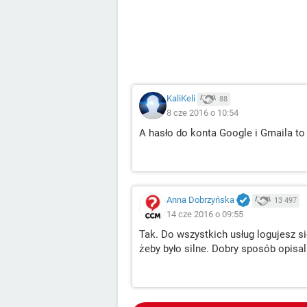
KaliKeli
88
8 cze 2016 o 10:54
A hasło do konta Google i Gmaila to
Anna Dobrzyńska
13 497
14 cze 2016 o 09:55
Tak. Do wszystkich usług logujesz si
żeby było silne. Dobry sposób opis