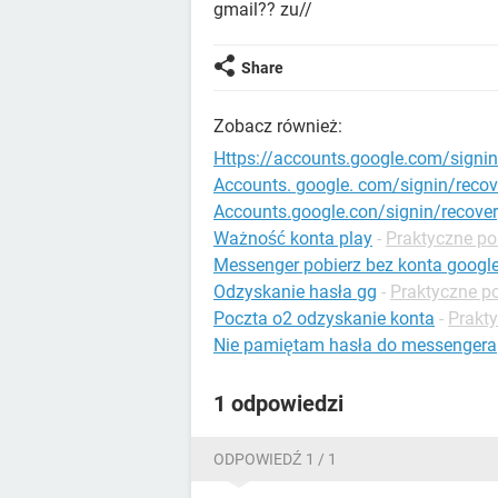
gmail?? zu//
Share
Zobacz również:
Https://accounts.google.com/signin
Accounts. google. com/signin/recov
Accounts.google.con/signin/recove
Ważność konta play
-
Praktyczne po
Messenger pobierz bez konta googl
Odzyskanie hasła gg
-
Praktyczne p
Poczta o2 odzyskanie konta
-
Prakty
Nie pamiętam hasła do messengera
1 odpowiedzi
ODPOWIEDŹ 1 / 1