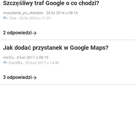
Szczęśliwy traf Google o co chodzi?
musztarda_po_obiedzie
-
24 lis 2014 o 08:16
Timi
-
25 lis 2014 o 11:27
2 odpowiedzi
Jak dodać przystanek w Google Maps?
michu
-
4 kwi 2017 o 08:19
Karolllla
-
20 kwi 2017 o 14:40
3 odpowiedzi