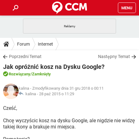
MENU
STRONA GŁÓWNA
YOUTUBE
TIKTOK
PORADY
Forum
Internet
GRY
WHATSAPP
PlayStation
TIKTOK
DO POBRANIA
Poprzedni Temat
Następny Temat
SPOTIFY
NETFLIX
GRY
WHATSAPP
Jak opróżnić kosz na Dysku Google?
INSTAGRAM
ANDROID
FACEBOOK
TIKTOK
FORUM
SPOTIFY
NETFLIX
Rozwiązany
/Zamknięty
WINDOWS 10
GRY
WHATSAPP
INSTAGRAM
COVID-19
FACEBOOK
TIKTOK
ARTYKUŁY
IOS
kalina
- Zmodyfikowany dnia 31 gru 2018 o 00:11
NETFLIX
WINDOWS 10
GRY
WHATSAPP
kalina -
28 paź 2015 o 11:29
INSTAGRAM
COVID-19
FACEBOOK
TIKTOK
SPOTIFY
NETFLIX
Cześć,
WINDOWS 10
GRY
WHATSAPP
INSTAGRAM
FACEBOOK
Chcę wyczyścic kosz na dysku Google, ale nigdzie nie widzę
SPOTIFY
NETFLIX
WINDOWS 10
takiej ikony a brakuje mi miejsca.
INSTAGRAM
FACEBOOK