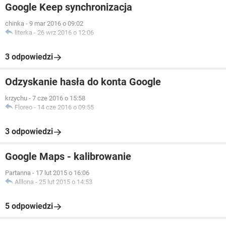
Google Keep synchronizacja
chinka
-
9 mar 2016 o 09:02
literka
-
26 wrz 2016 o 12:06
3 odpowiedzi
Odzyskanie hasła do konta Google
krzychu
-
7 cze 2016 o 15:58
Floreo
-
14 cze 2016 o 09:55
3 odpowiedzi
Google Maps - kalibrowanie
Partanna
-
17 lut 2015 o 16:06
Alllona
-
25 lut 2015 o 14:53
5 odpowiedzi