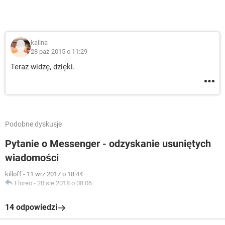
kalina
28 paź 2015 o 11:29
Teraz widzę, dzięki.
Podobne dyskusje
Pytanie o Messenger - odzyskanie usuniętych
wiadomości
killoff
-
11 wrz 2017 o 18:44
Floreo
-
20 sie 2018 o 08:06
14 odpowiedzi