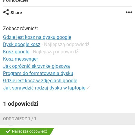
Pomożecie?
WINDOWS 10
Share
Zobacz również:
Gdzie jest kosz na dysku google
Dysk google kosz
- Najlepszą odpowiedź
Kosz google
- Najlepszą odpowiedź
Kosz messenger
Jak opróżnić skrzynkę głosową
Program do formatowania dysku
Gdzie jest kosz w zdjęciach google
Jak sprawdzić rodzaj dysku w laptopie
✓
1 odpowiedzi
ODPOWIEDŹ 1 / 1
Najlepsza odpowiedź