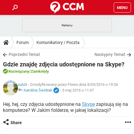
MENU
STRONA GŁÓWNA
YOUTUBE
TIKTOK
PORADY
Forum
Komunikatory / Poczta
GRY
WHATSAPP
PlayStation
TIKTOK
DO POBRANIA
Poprzedni Temat
Następny Temat
SPOTIFY
NETFLIX
GRY
WHATSAPP
Gdzie znajdę zdjęcia udostępnione na Skype?
INSTAGRAM
ANDROID
FACEBOOK
TIKTOK
FORUM
SPOTIFY
NETFLIX
Rozwiązany
/Zamknięty
WINDOWS 10
GRY
WHATSAPP
INSTAGRAM
COVID-19
FACEBOOK
TIKTOK
ARTYKUŁY
zulu5
- Zmodyfikowany przez Floreo dnia 4/05/2016 o 19:26
IOS
NETFLIX
WINDOWS 10
GRY
WHATSAPP
Karolina Świdrak
-
5 maj 2016 o 11:47
INSTAGRAM
COVID-19
FACEBOOK
TIKTOK
SPOTIFY
NETFLIX
Hej, hej, czy zdjęcia udostępnione na
Skype
zapisują się na
WINDOWS 10
GRY
WHATSAPP
komputerze? W Jakim folderze, w jakiej lokalizacji?
INSTAGRAM
FACEBOOK
SPOTIFY
NETFLIX
WINDOWS 10
Share
INSTAGRAM
FACEBOOK