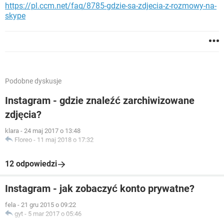
https://pl.ccm.net/faq/8785-gdzie-sa-zdjecia-z-rozmowy-na-
skype
Podobne dyskusje
Instagram - gdzie znaleźć zarchiwizowane
zdjęcia?
klara
-
24 maj 2017 o 13:48
Floreo
-
11 maj 2018 o 17:32
12 odpowiedzi
Instagram - jak zobaczyć konto prywatne?
fela
-
21 gru 2015 o 09:22
gyt
-
5 mar 2017 o 05:46