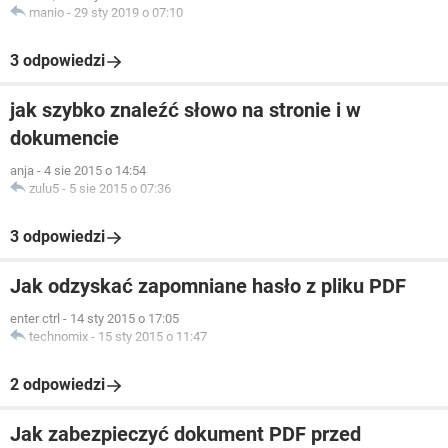
manio
-
29 sty 2019 o 07:10
3 odpowiedzi
jak szybko znaleźć słowo na stronie i w
dokumencie
anja
-
4 sie 2015 o 14:54
zulu5
-
5 sie 2015 o 07:36
3 odpowiedzi
Jak odzyskać zapomniane hasło z pliku PDF
enter ctrl
-
14 sty 2015 o 17:05
technomix
-
15 sty 2015 o 11:47
2 odpowiedzi
Jak zabezpieczyć dokument PDF przed