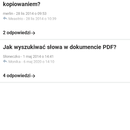
kopiowaniem?
merlin
-
28 lis 2014 o 09:53
Meastrio
-
28 lis 2014 o 10:39
2 odpowiedzi
Jak wyszukiwać słowa w dokumencie PDF?
Słoneczko
-
1 maj 2014 o 14:41
Monika
-
6 maj 2020 o 14:10
4 odpowiedzi