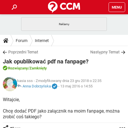
MENU
STRONA GŁÓWNA
YOUTUBE
TIKTOK
PORADY
Forum
Internet
GRY
WHATSAPP
PlayStation
TIKTOK
DO POBRANIA
Poprzedni Temat
Następny Temat
SPOTIFY
NETFLIX
GRY
WHATSAPP
Jak opublikować pdf na fanpage?
INSTAGRAM
ANDROID
FACEBOOK
TIKTOK
FORUM
SPOTIFY
NETFLIX
Rozwiązany
/Zamknięty
WINDOWS 10
GRY
WHATSAPP
INSTAGRAM
COVID-19
FACEBOOK
TIKTOK
ARTYKUŁY
kasia sss
- Zmodyfikowany dnia 23 gru 2018 o 22:35
IOS
NETFLIX
WINDOWS 10
GRY
WHATSAPP
Anna Dobrzyńska
-
13 maj 2016 o 14:55
INSTAGRAM
COVID-19
FACEBOOK
TIKTOK
SPOTIFY
NETFLIX
Witajcie,
WINDOWS 10
GRY
WHATSAPP
INSTAGRAM
FACEBOOK
Chcę dodać PDF jako załącznik na moim fanpage, można
SPOTIFY
NETFLIX
WINDOWS 10
zrobić coś takiego?
INSTAGRAM
FACEBOOK