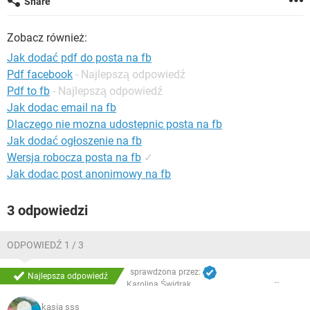
Share
WINDOWS 10
Zobacz również:
Jak dodać pdf do posta na fb
Pdf facebook
- Najlepszą odpowiedź
Pdf to fb
- Najlepszą odpowiedź
Jak dodac email na fb
Dlaczego nie mozna udostepnic posta na fb
Jak dodać ogłoszenie na fb
Wersja robocza posta na fb
✓
Jak dodac post anonimowy na fb
3 odpowiedzi
ODPOWIEDŹ 1 / 3
sprawdzona przez:
Najlepsza odpowiedź
Karolina Świdrak
kasia sss