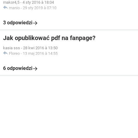
makor4,5
-
4 sty 2016 à 18:04
manio
-
29 sty 2019 à 07:10
3 odpowiedzi
Jak opublikować pdf na fanpage?
kasia sss
-
28 kwi 2016 à 13:50
Floreo
-
13 maj 2016 à 14:55
6 odpowiedzi