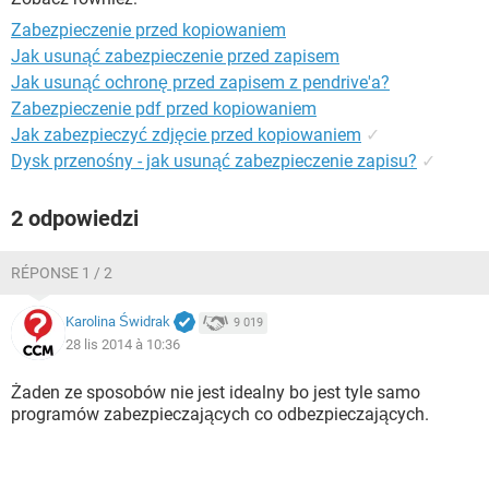
WINDOWS 10
Zabezpieczenie przed kopiowaniem
Jak usunąć zabezpieczenie przed zapisem
Jak usunąć ochronę przed zapisem z pendrive'a?
Zabezpieczenie pdf przed kopiowaniem
Jak zabezpieczyć zdjęcie przed kopiowaniem
✓
Dysk przenośny - jak usunąć zabezpieczenie zapisu?
✓
2 odpowiedzi
RÉPONSE 1 / 2
Karolina Świdrak
9 019
28 lis 2014 à 10:36
Żaden ze sposobów nie jest idealny bo jest tyle samo
programów zabezpieczających co odbezpieczających.