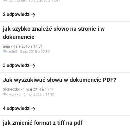
technomix
-
15 sty 2015 à 11:47
2 odpowiedzi
jak szybko znaleźć słowo na stronie i w
dokumencie
anja
-
4 sie 2015 à 14:54
zulu5
-
5 sie 2015 à 07:36
3 odpowiedzi
Jak wyszukiwać słowa w dokumencie PDF?
Słoneczko
-
1 maj 2014 à 14:41
Monika
-
6 maj 2020 à 14:10
4 odpowiedzi
jak zmienić format z tiff na pdf