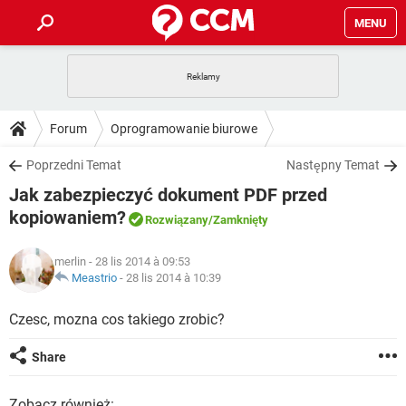
MENU
STRONA GŁÓWNA
YOUTUBE
TIKTOK
PORADY
Forum
Oprogramowanie biurowe
GRY
WHATSAPP
PlayStation
TIKTOK
DO POBRANIA
Poprzedni Temat
Następny Temat
SPOTIFY
NETFLIX
GRY
WHATSAPP
Jak zabezpieczyć dokument PDF przed
INSTAGRAM
ANDROID
FACEBOOK
TIKTOK
FORUM
SPOTIFY
NETFLIX
kopiowaniem?
Rozwiązany
/Zamknięty
WINDOWS 10
GRY
WHATSAPP
INSTAGRAM
COVID-19
FACEBOOK
TIKTOK
ARTYKUŁY
IOS
NETFLIX
merlin
- 28 lis 2014 à 09:53
WINDOWS 10
GRY
WHATSAPP
Meastrio
-
28 lis 2014 à 10:39
INSTAGRAM
COVID-19
FACEBOOK
TIKTOK
SPOTIFY
NETFLIX
Czesc, mozna cos takiego zrobic?
WINDOWS 10
GRY
WHATSAPP
INSTAGRAM
FACEBOOK
SPOTIFY
NETFLIX
Share
WINDOWS 10
INSTAGRAM
FACEBOOK
Zobacz również: