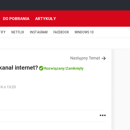
DO POBRANIA
ARTYKUŁY
TIFY
NETFLIX
INSTAGRAM
FACEBOOK
WINDOWS 10
Następny Temat
kanał internet?
Rozwiązany
/Zamknięty
16 o 13:23