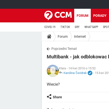
FORUM
PORADY
COVID-19
TIKTOK
GRY
WHATSAPP
SPO
Forum
Internet
Poprzedni Temat
Multibank - jak odblokowac 
Klara
- 14 kwi 2016 o 15:52
Karolina Świdrak
-
15 kwi 20
Wiecie?
Share