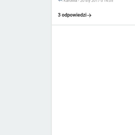
Karolllla
-
20 sty 2017 o 14:05
3 odpowiedzi