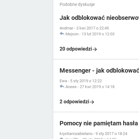
Podobne dyskusje
Jak odblokować nieobserwo
Andmar
-
3 kwi 2017 o 22:45
Mejson
-
13 lut 2019 o 12:03
20 odpowiedzi
Messenger - jak odblokować
Ewa
-
5 sty 2019 o 12:22
Aneee
-
27 kwi 2019 o 14:18
2 odpowiedzi
Pomocy nie pamiętam hasła 
krystianozabielano
-
9 sty 2017 o 18:24