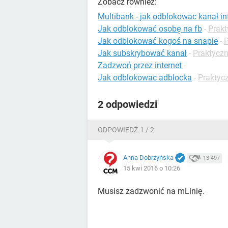
Zobacz również:
Multibank - jak odblokowac kanał in
Jak odblokować osobę na fb
-
Prakt
Jak odblokować kogoś na snapie
-
P
Jak subskrybować kanał
-
Praktycz
Zadzwoń przez internet
-
Jak odblokowac adblocka
-
Praktycz
2 odpowiedzi
ODPOWIEDŹ 1 / 2
Anna Dobrzyńska
13 497
15 kwi 2016 o 10:26
Musisz zadzwonić na mLinię.