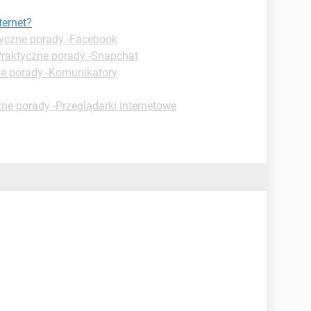
ternet?
yczne porady -Facebook
raktyczne porady -Snapchat
ne porady -Komunikatory
ne porady -Przeglądarki internetowe