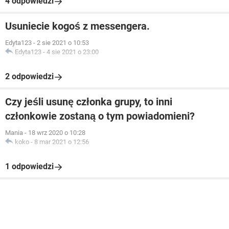
4 odpowiedzi
Usuniecie kogoś z messengera.
Edyta123
-
2 sie 2021 o 10:53
Edyta123
-
4 sie 2021 o 23:00
2 odpowiedzi
Czy jeśli usunę członka grupy, to inni
członkowie zostaną o tym powiadomieni?
Mania
-
18 wrz 2020 o 10:28
koko
-
8 mar 2021 o 12:56
1 odpowiedzi