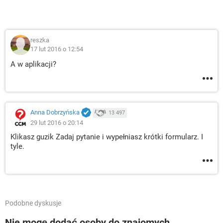
reszka
17 lut 2016 o 12:54
A w aplikacji?
Anna Dobrzyńska
13 497
29 lut 2016 o 20:14
Klikasz guzik Zadaj pytanie i wypełniasz krótki formularz. I
tyle.
Podobne dyskusje
Nie mogę dodać osoby do znajomych