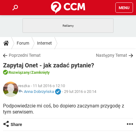
MENU
STRONA GŁÓWNA
YOUTUBE
TIKTOK
PORADY
Forum
Internet
GRY
WHATSAPP
PlayStation
TIKTOK
DO POBRANIA
Poprzedni Temat
Następny Temat
SPOTIFY
NETFLIX
GRY
WHATSAPP
Zapytaj Onet - jak zadać pytanie?
INSTAGRAM
ANDROID
FACEBOOK
TIKTOK
FORUM
SPOTIFY
NETFLIX
Rozwiązany
/Zamknięty
WINDOWS 10
GRY
WHATSAPP
INSTAGRAM
COVID-19
FACEBOOK
TIKTOK
ARTYKUŁY
reszka
- 11 lut 2016 o 12:10
IOS
NETFLIX
WINDOWS 10
GRY
WHATSAPP
Anna Dobrzyńska
-
29 lut 2016 o 20:14
INSTAGRAM
COVID-19
FACEBOOK
TIKTOK
SPOTIFY
NETFLIX
Podpowiedzcie mi coś, bo dopiero zaczynam przygodę z
WINDOWS 10
GRY
WHATSAPP
tym serwisem.
INSTAGRAM
FACEBOOK
SPOTIFY
NETFLIX
WINDOWS 10
Share
INSTAGRAM
FACEBOOK