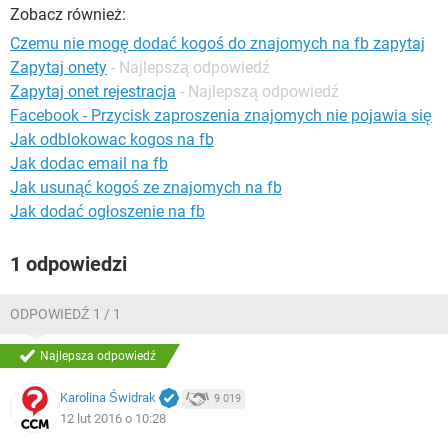
WINDOWS 10
Zobacz również:
Czemu nie mogę dodać kogoś do znajomych na fb zapytaj
Zapytaj onety
- Najlepszą odpowiedź
Zapytaj onet rejestracja
- Najlepszą odpowiedź
Facebook - Przycisk zaproszenia znajomych nie pojawia się
Jak odblokowac kogos na fb
Jak dodac email na fb
Jak usunąć kogoś ze znajomych na fb
Jak dodać ogłoszenie na fb
1 odpowiedzi
ODPOWIEDŹ 1 / 1
Najlepsza odpowiedź
Karolina Świdrak
9 019
12 lut 2016 o 10:28