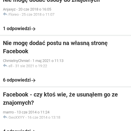
Anjaxyz
-
20 cze 2018 o 16:05
Floreo
-
25 cze 2018 o 11:07
1 odpowiedzi
Nie mogę dodać postu na własną stronę
Facebook
ChmielnyChmiel
-
1 maj 2021 o 11:13
ell
-
31 sie 2021 o 19:22
6 odpowiedzi
Facebook - czy ktoś wie, że usunąłem go ze
znajomych?
marrro
-
13 cze 2014 o 11:24
GeoXXYY
-
16 cze 2014 o 13:18