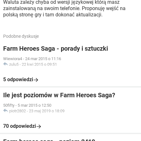
Waluta zależy chyba od wersji językowej którą masz
zainstalowaną na swoim telefonie. Proponuję wejść na
polską stronę gry i tam dokonać aktualizacji.
Podobne dyskusje
Farm Heroes Saga - porady i sztuczki
Wiewiora4
-
24 mar 2015 o 11:16
zulu5
-
22 kwi 2015 o 09:51
5 odpowiedzi
Ile jest poziomów w Farm Heroes Saga?
50fifty
-
5 mar 2015 o 12:50
piotr2802
-
23 maj 2019 o 18:09
70 odpowiedzi