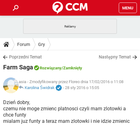
MENU
STRONA GŁÓWNA
YOUTUBE
TIKTOK
PORADY
Forum
Gry
GRY
WHATSAPP
PlayStation
TIKTOK
DO POBRANIA
Poprzedni Temat
Następny Temat
SPOTIFY
NETFLIX
GRY
WHATSAPP
Farm Saga
INSTAGRAM
ANDROID
FACEBOOK
TIKTOK
Rozwiązany
/Zamknięty
FORUM
SPOTIFY
NETFLIX
WINDOWS 10
GRY
WHATSAPP
asia
- Zmodyfikowany przez Floreo dnia 17/02/2016 o 11:08
INSTAGRAM
COVID-19
FACEBOOK
TIKTOK
ARTYKUŁY
Karolina Świdrak
-
28 sty 2016 o 15:05
IOS
NETFLIX
WINDOWS 10
GRY
WHATSAPP
INSTAGRAM
COVID-19
FACEBOOK
TIKTOK
Dzień dobry,
SPOTIFY
NETFLIX
czemu nie moge zmienc platnosci czyli mam zlotowki a
WINDOWS 10
GRY
WHATSAPP
chce funty
INSTAGRAM
FACEBOOK
mialam juz funty a teraz mam zlotowki i nie idzie zmienic
SPOTIFY
NETFLIX
WINDOWS 10
INSTAGRAM
FACEBOOK