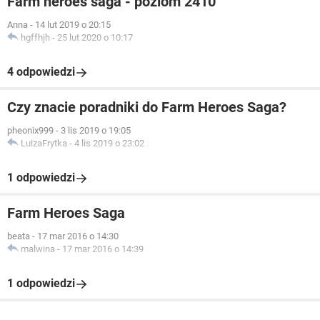
Farm heroes saga - poziom 2410
Anna
-
14 lut 2019 o 20:15
hgffhjh
-
25 lut 2020 o 10:17
4 odpowiedzi
Czy znacie poradniki do Farm Heroes Saga?
pheonix999
-
3 lis 2019 o 19:05
LuizaFrytka
-
4 lis 2019 o 23:02
1 odpowiedzi
Farm Heroes Saga
beata
-
17 mar 2016 o 14:30
malwina
-
17 mar 2016 o 14:39
1 odpowiedzi