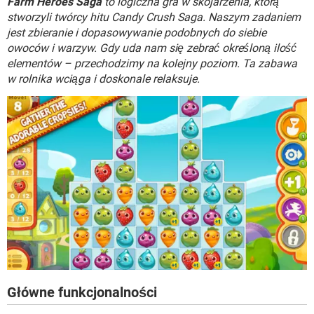
Farm Heroes Saga
to logiczna gra w skojarzenia, którą
WINDOWS 10
stworzyli twórcy hitu Candy Crush Saga. Naszym zadaniem
jest zbieranie i dopasowywanie podobnych do siebie
owoców i warzyw. Gdy uda nam się zebrać określoną ilość
elementów – przechodzimy na kolejny poziom. Ta zabawa
w rolnika wciąga i doskonale relaksuje.
Główne funkcjonalności