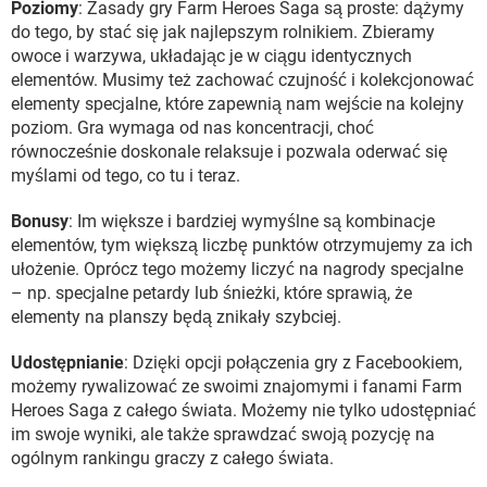
Poziomy
: Zasady gry Farm Heroes Saga są proste: dążymy
do tego, by stać się jak najlepszym rolnikiem. Zbieramy
owoce i warzywa, układając je w ciągu identycznych
elementów. Musimy też zachować czujność i kolekcjonować
elementy specjalne, które zapewnią nam wejście na kolejny
poziom. Gra wymaga od nas koncentracji, choć
równocześnie doskonale relaksuje i pozwala oderwać się
myślami od tego, co tu i teraz.
Bonusy
: Im większe i bardziej wymyślne są kombinacje
elementów, tym większą liczbę punktów otrzymujemy za ich
ułożenie. Oprócz tego możemy liczyć na nagrody specjalne
– np. specjalne petardy lub śnieżki, które sprawią, że
elementy na planszy będą znikały szybciej.
Udostępnianie
: Dzięki opcji połączenia gry z Facebookiem,
możemy rywalizować ze swoimi znajomymi i fanami Farm
Heroes Saga z całego świata. Możemy nie tylko udostępniać
im swoje wyniki, ale także sprawdzać swoją pozycję na
ogólnym rankingu graczy z całego świata.