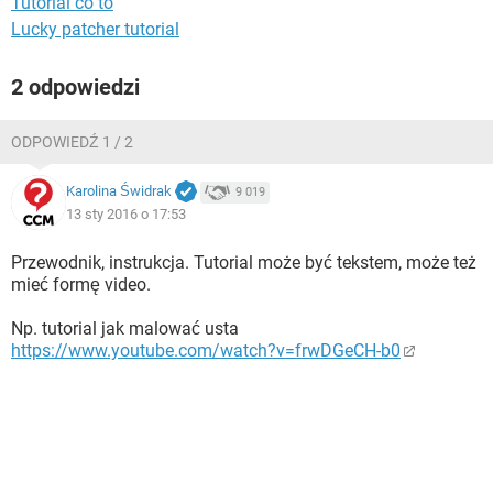
Tutorial co to
WINDOWS 10
Lucky patcher tutorial
2 odpowiedzi
ODPOWIEDŹ 1 / 2
Karolina Świdrak
9 019
13 sty 2016 o 17:53
Przewodnik, instrukcja. Tutorial może być tekstem, może też
mieć formę video.
Np. tutorial jak malować usta
https://www.youtube.com/watch?v=frwDGeCH-b0