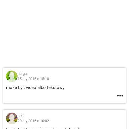
hurga
15 sty 2016 o 15:10
może być video albo tekstowy
nikt
20 sty 2016 o 10:02