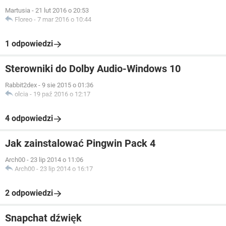
Martusia
-
21 lut 2016 o 20:53
Floreo
-
7 mar 2016 o 10:44
1 odpowiedzi
Sterowniki do Dolby Audio-Windows 10
Rabbit2dex
-
9 sie 2015 o 01:36
olcia
-
19 paź 2016 o 12:17
4 odpowiedzi
Jak zainstalować Pingwin Pack 4
Arch00
-
23 lip 2014 o 11:06
Arch00
-
23 lip 2014 o 16:17
2 odpowiedzi
Snapchat dźwięk