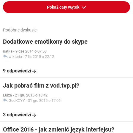
Pokaż cały wątek
Podobne dyskusje
Dodatkowe emotikony do skype
natka
-
9 cze 2014 o 07:53
wiktoria
-
7 lis 2015 o 22:12
9 odpowiedzi
Jak pobrać film z vod.tvp.pl?
Luiza
-
21 gru 2015 o 18:42
GeoXXYY
-
31 gru 2015 o 17:06
3 odpowiedzi
Office 2016 - jak zmienić język interfejsu?