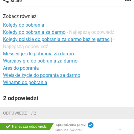
Share
WINDOWS 10
Zobacz również:
Kolędy do pobrania
Kolędy do pobrania za darmo
- Najlepszą odpowiedź
Kolędy polskie do pobrania za darmo bez rejestracji
-
Najlepszą odpowiedź
Messenger do pobrania za darmo
Warcaby gra do pobrania za darmo
Ares do pobrania
Wiejskie życie do pobrania za darmo
Winamp do pobrania
2 odpowiedzi
ODPOWIEDŹ 1 / 2
sprawdzona przez:
Najlepsza odpowiedź
Karolina Świdrak