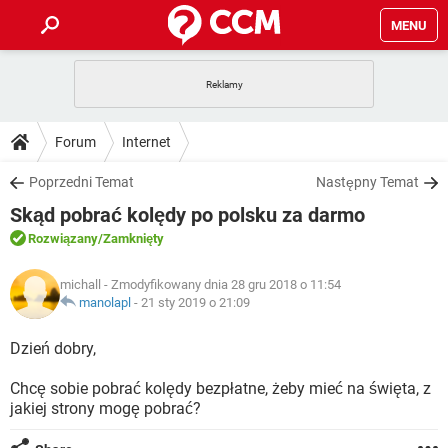
MENU
STRONA GŁÓWNA
YOUTUBE
TIKTOK
PORADY
Forum
Internet
GRY
WHATSAPP
PlayStation
TIKTOK
DO POBRANIA
Poprzedni Temat
Następny Temat
SPOTIFY
NETFLIX
GRY
WHATSAPP
Skąd pobrać kolędy po polsku za darmo
INSTAGRAM
ANDROID
FACEBOOK
TIKTOK
FORUM
SPOTIFY
NETFLIX
Rozwiązany
/Zamknięty
WINDOWS 10
GRY
WHATSAPP
INSTAGRAM
COVID-19
FACEBOOK
TIKTOK
ARTYKUŁY
IOS
michall
- Zmodyfikowany dnia 28 gru 2018 o 11:54
NETFLIX
WINDOWS 10
GRY
WHATSAPP
manolapl
-
21 sty 2019 o 21:09
INSTAGRAM
COVID-19
FACEBOOK
TIKTOK
SPOTIFY
NETFLIX
Dzień dobry,
WINDOWS 10
GRY
WHATSAPP
INSTAGRAM
FACEBOOK
Chcę sobie pobrać kolędy bezpłatne, żeby mieć na święta, z
SPOTIFY
NETFLIX
WINDOWS 10
jakiej strony mogę pobrać?
INSTAGRAM
FACEBOOK