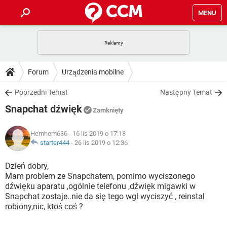
MENU
STRONA GŁÓWNA
YOUTUBE
TIKTOK
PORADY
Forum
Urządzenia mobilne
GRY
WHATSAPP
PlayStation
TIKTOK
DO POBRANIA
Poprzedni Temat
Następny Temat
SPOTIFY
NETFLIX
GRY
WHATSAPP
Snapchat dźwięk
INSTAGRAM
ANDROID
FACEBOOK
TIKTOK
Zamknięty
FORUM
SPOTIFY
NETFLIX
WINDOWS 10
GRY
WHATSAPP
Hemhem636
- 16 lis 2019 o 17:18
INSTAGRAM
COVID-19
FACEBOOK
TIKTOK
ARTYKUŁY
starter444
-
26 lis 2019 o 12:36
IOS
NETFLIX
WINDOWS 10
GRY
WHATSAPP
INSTAGRAM
COVID-19
FACEBOOK
TIKTOK
Dzień dobry,
SPOTIFY
NETFLIX
Mam problem ze Snapchatem, pomimo wyciszonego
WINDOWS 10
GRY
WHATSAPP
dźwięku aparatu ,ogólnie telefonu ,dźwięk migawki w
INSTAGRAM
FACEBOOK
Snapchat zostaje..nie da się tego wgl wyciszyć , reinstal
SPOTIFY
NETFLIX
WINDOWS 10
robiony,nic, ktoś coś ?
INSTAGRAM
FACEBOOK