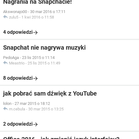
Nagrania na Snapchacie!
Akswonajo00
-
30 mar 2016 o 17:11
zulu5
-
1 kwi 2016 o 11:58
4 odpowiedzi
Snapchat nie nagrywa muzyki
PedoAga
-
23 lis 2015 o 11:14
Meastrio
-
25 lis 2015 o 11:49
8 odpowiedzi
jak pobrać sam dźwięk z YouTube
lolon
-
27 mar 2015 o 18:12
m.cebula
-
30 mar 2015 o 13:25
2 odpowiedzi