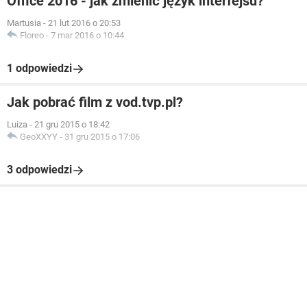
Office 2016 - jak zmienić język interfejsu?
Martusia
-
21 lut 2016 o 20:53
Floreo
-
7 mar 2016 o 10:44
1 odpowiedzi
Jak pobrać film z vod.tvp.pl?
Luiza
-
21 gru 2015 o 18:42
GeoXXYY
-
31 gru 2015 o 17:06
3 odpowiedzi