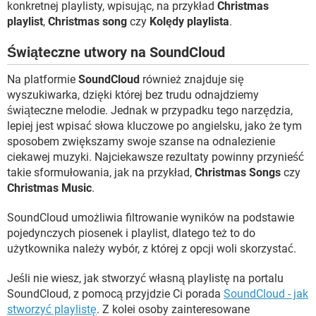
konkretnej playlisty, wpisując, na przykład
Christmas
playlist
,
Christmas song
czy
Kolędy playlista
.
Świąteczne utwory na SoundCloud
Na platformie
SoundCloud
również znajduje się
wyszukiwarka, dzięki której bez trudu odnajdziemy
świąteczne melodie. Jednak w przypadku tego narzędzia,
lepiej jest wpisać słowa kluczowe po angielsku, jako że tym
sposobem zwiększamy swoje szanse na odnalezienie
ciekawej muzyki. Najciekawsze rezultaty powinny przynieść
takie sformułowania, jak na przykład,
Christmas Songs
czy
Christmas Music
.
SoundCloud umożliwia filtrowanie wyników na podstawie
pojedynczych piosenek i playlist, dlatego też to do
użytkownika należy wybór, z której z opcji woli skorzystać.
Jeśli nie wiesz, jak stworzyć własną playlistę na portalu
SoundCloud, z pomocą przyjdzie Ci porada
SoundCloud - jak
stworzyć playlistę
. Z kolei osoby zainteresowane