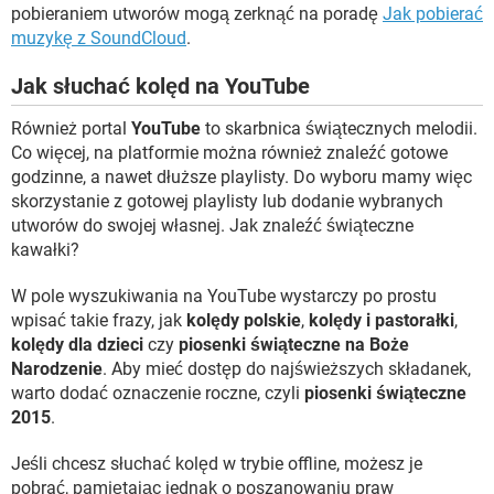
pobieraniem utworów mogą zerknąć na poradę
Jak pobierać
muzykę z SoundCloud
.
Jak słuchać kolęd na YouTube
Również portal
YouTube
to skarbnica świątecznych melodii.
Co więcej, na platformie można również znaleźć gotowe
godzinne, a nawet dłuższe playlisty. Do wyboru mamy więc
skorzystanie z gotowej playlisty lub dodanie wybranych
utworów do swojej własnej. Jak znaleźć świąteczne
kawałki?
W pole wyszukiwania na YouTube wystarczy po prostu
wpisać takie frazy, jak
kolędy polskie
,
kolędy i pastorałki
,
kolędy dla dzieci
czy
piosenki świąteczne na Boże
Narodzenie
. Aby mieć dostęp do najświeższych składanek,
warto dodać oznaczenie roczne, czyli
piosenki świąteczne
2015
.
Jeśli chcesz słuchać kolęd w trybie offline, możesz je
pobrać, pamiętając jednak o poszanowaniu praw