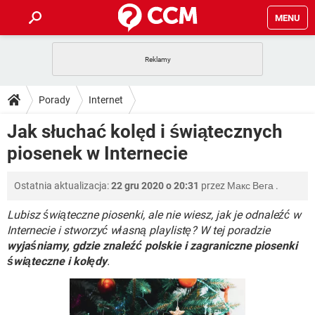
MENU
STRONA GŁÓWNA
YOUTUBE
TIKTOK
PORADY
Porady
Internet
GRY
WHATSAPP
PlayStation
TIKTOK
DO POBRANIA
Jak słuchać kolęd i świątecznych
SPOTIFY
NETFLIX
GRY
WHATSAPP
piosenek w Internecie
INSTAGRAM
ANDROID
FACEBOOK
TIKTOK
FORUM
SPOTIFY
NETFLIX
WINDOWS 10
GRY
WHATSAPP
Ostatnia aktualizacja:
22 gru 2020 o 20:31
przez
Макс Вега
.
INSTAGRAM
COVID-19
FACEBOOK
TIKTOK
ARTYKUŁY
IOS
NETFLIX
WINDOWS 10
GRY
WHATSAPP
Lubisz świąteczne piosenki, ale nie wiesz, jak je odnaleźć w
INSTAGRAM
COVID-19
FACEBOOK
TIKTOK
Internecie i stworzyć własną playlistę? W tej poradzie
SPOTIFY
NETFLIX
wyjaśniamy, gdzie znaleźć polskie i zagraniczne piosenki
WINDOWS 10
GRY
WHATSAPP
świąteczne i kolędy
INSTAGRAM
.
FACEBOOK
SPOTIFY
NETFLIX
WINDOWS 10
INSTAGRAM
FACEBOOK