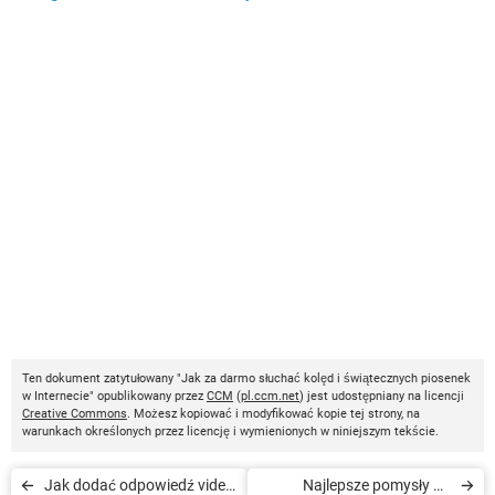
Ten dokument zatytułowany "Jak za darmo słuchać kolęd i świątecznych piosenek
w Internecie" opublikowany przez
CCM
(
pl.ccm.net
) jest udostępniany na licencji
Creative Commons
. Możesz kopiować i modyfikować kopie tej strony, na
warunkach określonych przez licencję i wymienionych w niniejszym tekście.
Jak dodać odpowiedź video
Najlepsze pomysły na