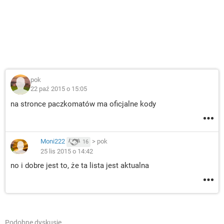
pok
22 paź 2015 o 15:05
na stronce paczkomatów ma oficjalne kody
Moni222
>
pok
16
25 lis 2015 o 14:42
no i dobre jest to, że ta lista jest aktualna
Podobne dyskusje