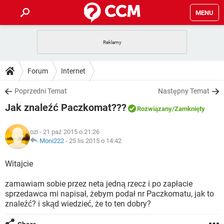
MENU
STRONA GŁÓWNA
YOUTUBE
TIKTOK
PORADY
Forum
Internet
GRY
WHATSAPP
PlayStation
TIKTOK
DO POBRANIA
Poprzedni Temat
Następny Temat
SPOTIFY
NETFLIX
GRY
WHATSAPP
Jak znaleźć Paczkomat???
INSTAGRAM
ANDROID
FACEBOOK
TIKTOK
Rozwiązany
/Zamknięty
FORUM
SPOTIFY
NETFLIX
WINDOWS 10
GRY
WHATSAPP
ozi
- 21 paź 2015 o 21:26
INSTAGRAM
COVID-19
FACEBOOK
TIKTOK
ARTYKUŁY
Moni222
-
25 lis 2015 o 14:42
IOS
NETFLIX
WINDOWS 10
GRY
WHATSAPP
INSTAGRAM
COVID-19
FACEBOOK
TIKTOK
Witajcie
SPOTIFY
NETFLIX
WINDOWS 10
GRY
WHATSAPP
zamawiam sobie przez neta jedną rzecz i po zapłacie
INSTAGRAM
FACEBOOK
sprzedawca mi napisał, żebym podał nr Paczkomatu, jak to
SPOTIFY
NETFLIX
WINDOWS 10
znaleźć? i skąd wiedzieć, że to ten dobry?
INSTAGRAM
FACEBOOK