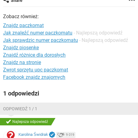
Share
WINDOWS 10
Zobacz również:
Znajdz paczkomat
Jak znaleźć numer paczkomatu
- Najlepszą odpowiedź
Jak sprawdzic numer paczkomatu
- Najlepszą odpowiedź
Znajdz piosenke
Znajdź różnice dla dorosłych
Znajdz na stronie
Zwrot sprzętu upc paczkomat
Facebook znajdz znajomych
1 odpowiedzi
ODPOWIEDŹ 1 / 1
Najlepsza odpowiedź
Karolina Świdrak
9 019