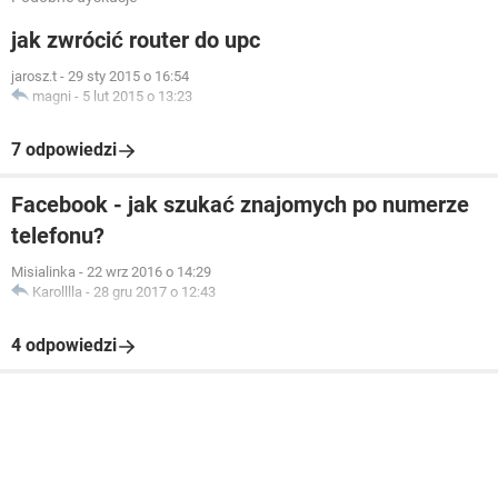
jak zwrócić router do upc
jarosz.t
-
29 sty 2015 o 16:54
magni
-
5 lut 2015 o 13:23
7 odpowiedzi
Facebook - jak szukać znajomych po numerze
telefonu?
Misialinka
-
22 wrz 2016 o 14:29
Karolllla
-
28 gru 2017 o 12:43
4 odpowiedzi