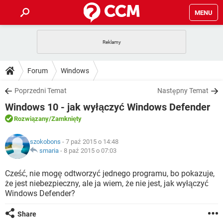
MENU
STRONA GŁÓWNA
YOUTUBE
TIKTOK
PORADY
Forum
Windows
GRY
WHATSAPP
PlayStation
TIKTOK
DO POBRANIA
Poprzedni Temat
Następny Temat
SPOTIFY
NETFLIX
GRY
WHATSAPP
Windows 10 - jak wyłączyć Windows Defender
INSTAGRAM
ANDROID
FACEBOOK
TIKTOK
FORUM
SPOTIFY
NETFLIX
Rozwiązany
/Zamknięty
WINDOWS 10
GRY
WHATSAPP
INSTAGRAM
COVID-19
FACEBOOK
TIKTOK
ARTYKUŁY
IOS
szokobons
- 7 paź 2015 o 14:48
NETFLIX
WINDOWS 10
GRY
WHATSAPP
smaria
-
8 paź 2015 o 07:03
INSTAGRAM
COVID-19
FACEBOOK
TIKTOK
SPOTIFY
NETFLIX
Cześć, nie mogę odtworzyć jednego programu, bo pokazuje,
WINDOWS 10
GRY
WHATSAPP
że jest niebezpieczny, ale ja wiem, że nie jest, jak wyłączyć
INSTAGRAM
FACEBOOK
Windows Defender?
SPOTIFY
NETFLIX
WINDOWS 10
INSTAGRAM
FACEBOOK
Share