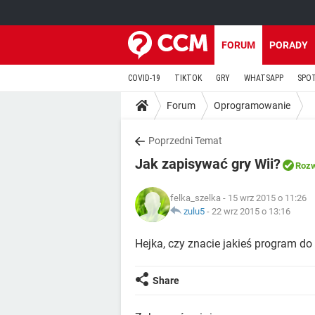
FORUM
PORADY
COVID-19
TIKTOK
GRY
WHATSAPP
SPO
Forum
Oprogramowanie
Poprzedni Temat
Jak zapisywać gry Wii?
Rozw
felka_szelka
- 15 wrz 2015 o 11:26
zulu5
-
22 wrz 2015 o 13:16
Hejka, czy znacie jakieś program do
Share