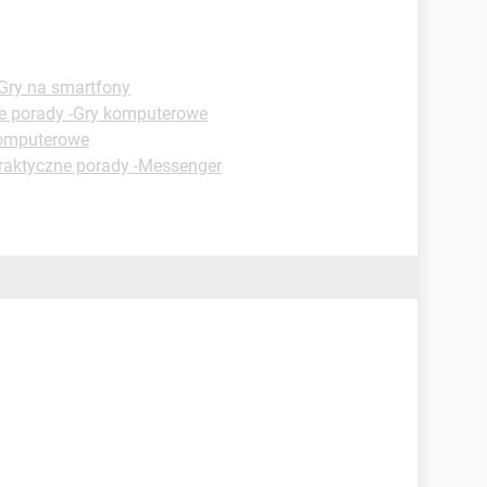
 Gry na smartfony
e porady -Gry komputerowe
komputerowe
raktyczne porady -Messenger