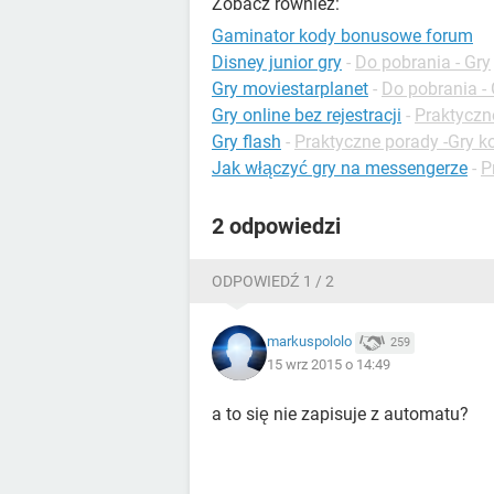
Zobacz również:
Gaminator kody bonusowe forum
Disney junior gry
-
Do pobrania - Gry
Gry moviestarplanet
-
Do pobrania -
Gry online bez rejestracji
-
Praktyczn
Gry flash
-
Praktyczne porady -Gry 
Jak włączyć gry na messengerze
-
P
2 odpowiedzi
ODPOWIEDŹ 1 / 2
markuspololo
259
15 wrz 2015 o 14:49
a to się nie zapisuje z automatu?