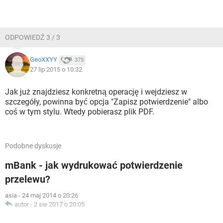
ODPOWIEDŹ 3 / 3
GeoXXYY
375
27 lip 2015 o 10:32
Jak już znajdziesz konkretną operację i wejdziesz w
szczegóły, powinna być opcja "Zapisz potwierdzenie" albo
coś w tym stylu. Wtedy pobierasz plik PDF.
Podobne dyskusje
mBank - jak wydrukować potwierdzenie
przelewu?
asia
-
24 maj 2014 o 20:26
autor
-
2 sie 2017 o 20:05