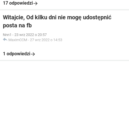
17 odpowiedzi
Witajcie, Od kilku dni nie mogę udostępnić
posta na fb
Nnn1
-
23 wrz 2022 o 20:57
MaximCCM
-
27 wrz 2022 o 14:53
1 odpowiedzi