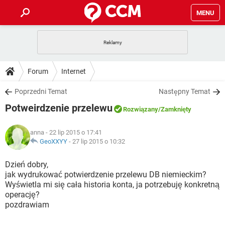
MENU
STRONA GŁÓWNA
YOUTUBE
TIKTOK
PORADY
Forum
Internet
GRY
WHATSAPP
PlayStation
TIKTOK
DO POBRANIA
Poprzedni Temat
Następny Temat
SPOTIFY
NETFLIX
GRY
WHATSAPP
Potweirdzenie przelewu
INSTAGRAM
ANDROID
FACEBOOK
TIKTOK
Rozwiązany
/Zamknięty
FORUM
SPOTIFY
NETFLIX
WINDOWS 10
GRY
WHATSAPP
anna
- 22 lip 2015 o 17:41
INSTAGRAM
COVID-19
FACEBOOK
TIKTOK
ARTYKUŁY
GeoXXYY
-
27 lip 2015 o 10:32
IOS
NETFLIX
WINDOWS 10
GRY
WHATSAPP
INSTAGRAM
COVID-19
FACEBOOK
TIKTOK
Dzień dobry,
SPOTIFY
NETFLIX
jak wydrukować potwierdzenie przelewu DB niemieckim?
WINDOWS 10
GRY
WHATSAPP
Wyświetla mi się cała historia konta, ja potrzebuję konkretną
INSTAGRAM
FACEBOOK
operację?
SPOTIFY
NETFLIX
WINDOWS 10
pozdrawiam
INSTAGRAM
FACEBOOK