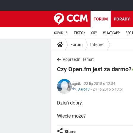
FORUM
PORADY
COVID-19
TIKTOK
GRY
WHATSAPP
SPO
Forum
Internet
Poprzedni Temat
Czy Open.fm jest za darmo?
ognik
- 23 lip 2015 o 12:54
Daro13
-
24 lip 2015 o 13:51
Dzień dobry,
Wiecie może?
Share