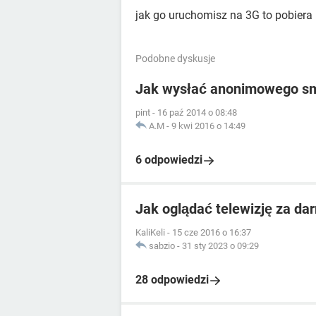
jak go uruchomisz na 3G to pobiera
Podobne dyskusje
Jak wysłać anonimowego s
pint
-
16 paź 2014 o 08:48
A.M
-
9 kwi 2016 o 14:49
6 odpowiedzi
Jak oglądać telewizję za da
KaliKeli
-
15 cze 2016 o 16:37
sabzio
-
31 sty 2023 o 09:29
28 odpowiedzi