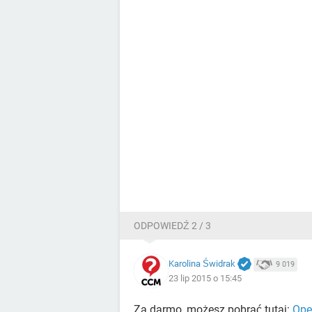
ODPOWIEDŹ 2 / 3
Karolina Świdrak
9 019
23 lip 2015 o 15:45
Za darmo, możesz pobrać tutaj:
Ope