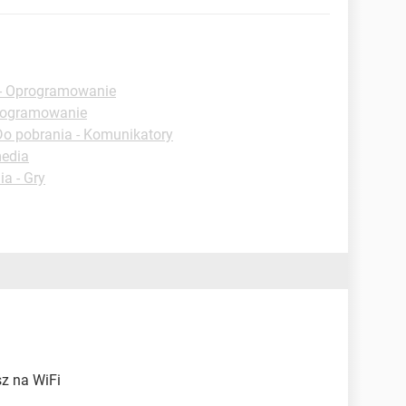
 - Oprogramowanie
programowanie
Do pobrania - Komunikatory
media
a - Gry
sz na WiFi