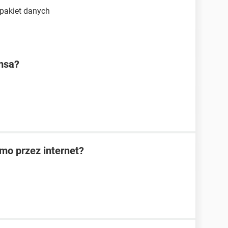
 pakiet danych
msa?
rmo przez internet?