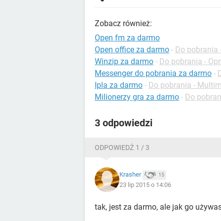
Zobacz również:
Open fm za darmo
Open office za darmo
-
Do pobrania
Winzip za darmo
-
Do pobrania - O
Messenger do pobrania za darmo
-
Ipla za darmo
-
Do pobrania - Multi
Milionerzy gra za darmo
-
Do pobrani
3 odpowiedzi
ODPOWIEDŹ 1 / 3
Krasher
15
23 lip 2015 o 14:06
tak, jest za darmo, ale jak go używa