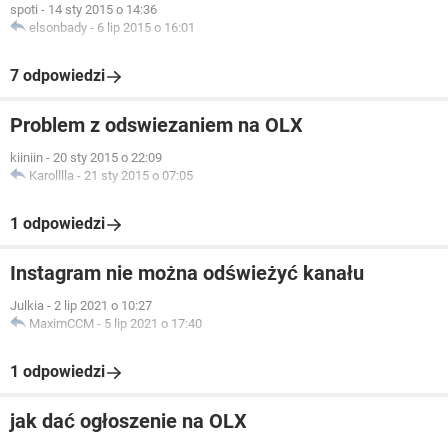
spoti
-
14 sty 2015 o 14:36
elsonbady
-
6 lip 2015 o 16:01
7 odpowiedzi
Problem z odswiezaniem na OLX
kiiniin
-
20 sty 2015 o 22:09
Karolllla
-
21 sty 2015 o 07:05
1 odpowiedzi
Instagram nie można odświeżyć kanału
Julkia
-
2 lip 2021 o 10:27
MaximCCM
-
5 lip 2021 o 17:40
1 odpowiedzi
jak dać ogłoszenie na OLX