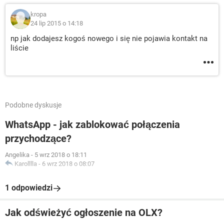
kropa
24 lip 2015 o 14:18
np jak dodajesz kogoś nowego i się nie pojawia kontakt na
liście
Podobne dyskusje
WhatsApp - jak zablokować połączenia
przychodzące?
Angelika
-
5 wrz 2018 o 18:11
Karolllla
-
6 wrz 2018 o 08:07
1 odpowiedzi
Jak odświeżyć ogłoszenie na OLX?