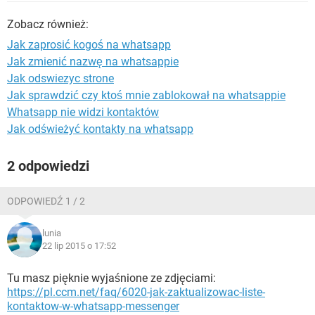
WINDOWS 10
Zobacz również:
Jak zaprosić kogoś na whatsapp
Jak zmienić nazwę na whatsappie
Jak odswiezyc strone
Jak sprawdzić czy ktoś mnie zablokował na whatsappie
Whatsapp nie widzi kontaktów
Jak odświeżyć kontakty na whatsapp
2 odpowiedzi
ODPOWIEDŹ 1 / 2
lunia
22 lip 2015 o 17:52
Tu masz pięknie wyjaśnione ze zdjęciami:
https://pl.ccm.net/faq/6020-jak-zaktualizowac-liste-
kontaktow-w-whatsapp-messenger