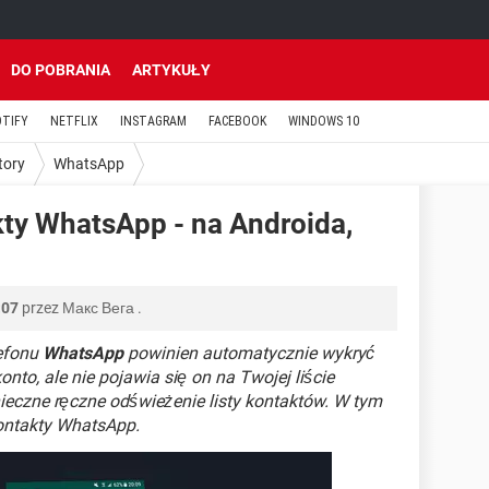
DO POBRANIA
ARTYKUŁY
OTIFY
NETFLIX
INSTAGRAM
FACEBOOK
WINDOWS 10
tory
WhatsApp
ty WhatsApp - na Androida,
:07
przez
Макс Вега
.
lefonu
WhatsApp
powinien automatycznie wykryć
onto, ale nie pojawia się on na Twojej liście
eczne ręczne odświeżenie listy kontaktów. W tym
ontakty WhatsApp.