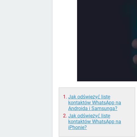
Jak odświeżyć listę
kontaktów WhatsApp na
Androida i Samsunga?
Jak odświeżyć listę
kontaktów WhatsApp na
iPhonie?