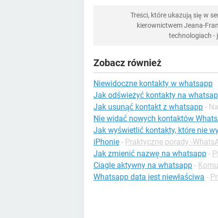
Treści, które ukazują się w 
kierownictwem Jeana-Franç
technologiach -
Zobacz również
Niewidoczne kontakty w whatsapp
Jak odświeżyć kontakty na whatsa
Jak usunąć kontakt z whatsapp
- N
Nie widać nowych kontaktów What
Jak wyświetlić kontakty, które nie w
iPhonie
-
Praktyczne porady -Whats
Jak zmienić nazwę na whatsapp
-
P
Ciagle aktywny na whatsapp
-
Komun
Whatsapp data jest niewłaściwa
-
Pr