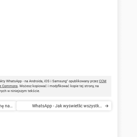
kty WhatsApp - na Androida, iOS i Samsung" opublikowany przez
CCM
ve Commons
. Możesz kopiować i modyfikować kopie tej strony, na
nych w niniejszym tekście.
nę na
WhatsApp - Jak wyświetlić wszystkie
udostępnione multimedia