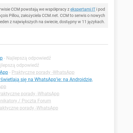
serwisie CCM powstają we współpracy z
ekspertami IT
i pod
ois Pillou, założyciela CCM.net. CCM to serwis o nowych
 jeden z największych na świecie, dostępny w 11 językach.
pp
- Najlepszą odpowiedź
ajlepszą odpowiedź
sApp
-
Praktyczne porady -WhatsApp
yświetlają się na WhatsApp'ie: na Androidzie,
App
raktyczne porady -WhatsApp
ikatory / Poczta Forum
aktyczne porady -WhatsApp