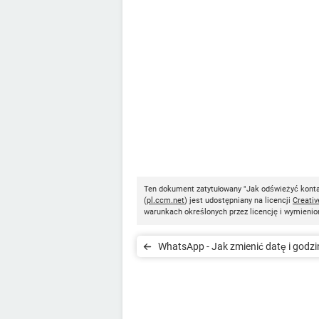
Ten dokument zatytułowany "Jak odświeżyć konta
(
pl.ccm.net
) jest udostępniany na licencji
Creati
warunkach określonych przez licencję i wymienio
WhatsApp - Jak zmienić datę i godzi
telefonie z Androidem, iOS, Windows