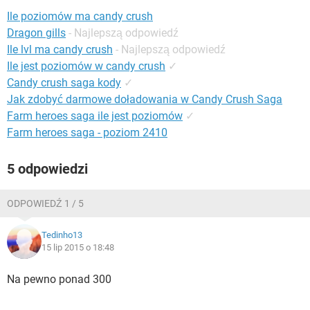
WINDOWS 10
Ile poziomów ma candy crush
Dragon gills
- Najlepszą odpowiedź
Ile lvl ma candy crush
- Najlepszą odpowiedź
Ile jest poziomów w candy crush
✓
Candy crush saga kody
✓
Jak zdobyć darmowe doładowania w Candy Crush Saga
Farm heroes saga ile jest poziomów
✓
Farm heroes saga - poziom 2410
5 odpowiedzi
ODPOWIEDŹ 1 / 5
Tedinho13
15 lip 2015 o 18:48
Na pewno ponad 300