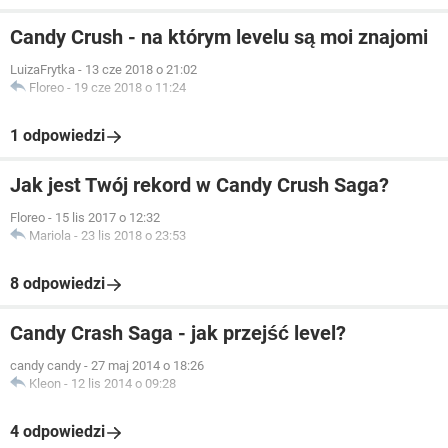
Candy Crush - na którym levelu są moi znajomi
LuizaFrytka
-
13 cze 2018 o 21:02
Floreo
-
19 cze 2018 o 11:24
1 odpowiedzi
Jak jest Twój rekord w Candy Crush Saga?
Floreo
-
15 lis 2017 o 12:32
Mariola
-
23 lis 2018 o 23:53
8 odpowiedzi
Candy Crash Saga - jak przejść level?
candy candy
-
27 maj 2014 o 18:26
Kleon
-
12 lis 2014 o 09:28
4 odpowiedzi