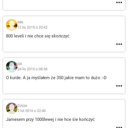
Mik
12 lis 2015 o 20:42
800 leveli i nie chce się skończyć
bili
24 lis 2015 o 08:36
O kurde. A ja myślałem że 350 jakie mam to dużo :-D
Dziize
2 lut 2016 o 22:40
Jamesem przy 1000lewej i nie hce śie kończyć