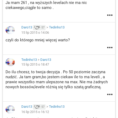
Ja mam 261 , na wyższych levelach nie ma nic
ciekawego,ciągle to samo .
Daro13
>
Tedinho13
57
15 lip 2015 o 14:06
czyli do którego mniej więcej warto?
Tedinho13
>
Daro13
15 lip 2015 o 18:47
Do ilu chcesz, to twoja decyzja . Po 50 poziomie zaczyna
nudzić. Ja tam gram,bo jestem ciekaw ile to ma leveli , a
prawie wszystko mam ulepszone na max. Nie ma żadnych
nowych bossów,levele różnią się tylko szatą graficzną.
Daro13
>
Tedinho13
57
16 lip 2015 o 16:12