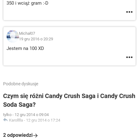
350 i wciąż gram :-D
Michał07
19 gru 2016 o 20:29
Jestem na 100 XD
Podobne dyskusje
Czym się różni Candy Crush Saga i Candy Crush
Soda Saga?
tylko
-
12 gru 2014 o 09:04
Karolllla
-
12 gru 2014 o 17:24
2 odpowiedzi