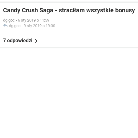
Candy Crush Saga - straciłam wszystkie bonusy
dg.goc
-
6 sty 2019 o 11:59
dg.goc
-
9 sty 2019 o 19:30
7 odpowiedzi