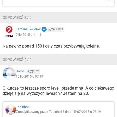
ODPOWIEDŹ 3 / 5
Karolina Świdrak
9 019
9 lip 2015 o 11:41
Na pewno ponad 150 i cały czas przybywają kolejne.
ODPOWIEDŹ 4 / 5
Daro13
57
15 lip 2015 o 07:19
O kurcze, to jeszcze sporo leveli przede mną. A co ciekawego
dzieje się na wyższych leveach? Jestem na 20.
Tedinho13
Zmodyfikowany przez Tedinho13 dnia 15/07/2015 o 08:19