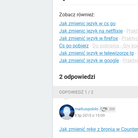
Zobacz również:
Jak zmienic jezyk w cs go
Jak zmienic jezyk na netflixie
-
Prakt
Jak zmienić język w firefox
-
Praktyc
Cs go pobierz
-
Do pobrania - Gry k
Jak zmienić język w telewizorze lg
-
Jak zmienić język w google
-
Prakty
2 odpowiedzi
ODPOWIEDŹ 1 / 2
markuspololo
259
8 lip 2015 o 15:09
Jak zmienić rękę z bronią w Counter