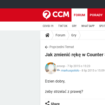
FORUM
PORADY
COVID-19
TIKTOK
GRY
WHATSAPP
SPO
Forum
Gry
Poprzedni Temat
Jak zmienić rękę w Counter 
snoop
- 7 lip 2015 o 15:23
markuspololo
-
8 lip 2015 o 15:09
Dzien dobry,
żeby strzelać z prawej?
Share