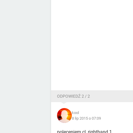
ODPOWIEDŹ 2 / 2
kool
8 lip 2015 o 07:09
poleceniem cl_righthand 1