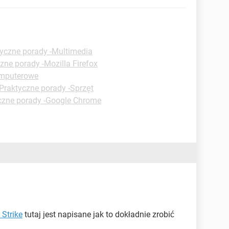
yczne porady -Multimedia
zne porady -Mozilla Firefox
omputerowe
Praktyczne porady -Sprzęt
czne porady -Google Chrome
 Strike
tutaj jest napisane jak to dokładnie zrobić