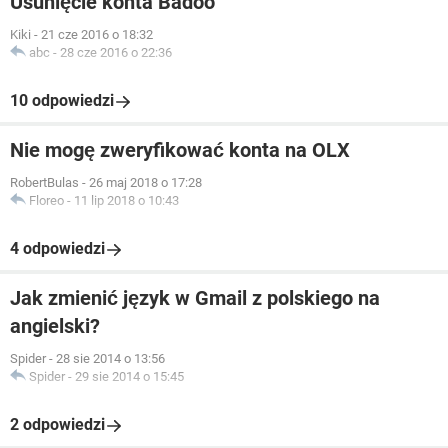
Usunięcie konta Badoo
Kiki
-
21 cze 2016 o 18:32
abc
-
28 cze 2016 o 22:36
10 odpowiedzi
Nie mogę zweryfikować konta na OLX
RobertBulas
-
26 maj 2018 o 17:28
Floreo
-
11 lip 2018 o 10:43
4 odpowiedzi
Jak zmienić język w Gmail z polskiego na
angielski?
Spider
-
28 sie 2014 o 13:56
Spider
-
29 sie 2014 o 15:45
2 odpowiedzi