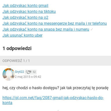
WINDOWS 10
Jak odzyskac konto gmail
Jak odzyskac konto na tiktoku
Jak odzyskać konto na o2
Jak odzyskać konto na messengerze bez maila i nr telefonu
Jak odzyskać konto na snapa bez maila i numeru
✓
Jak usunąć konto uber
1 odpowiedzi
ODPOWIEDŹ 1 / 1
Gryt22
52
2 maj 2015 o 09:42
hej, czy chodzi o hasło dostępu? jak tak przeczytaj tę poradę
https://pl.ccm.net/faq/2087-gmail-jak-odzyskac-haslo-do-
konta