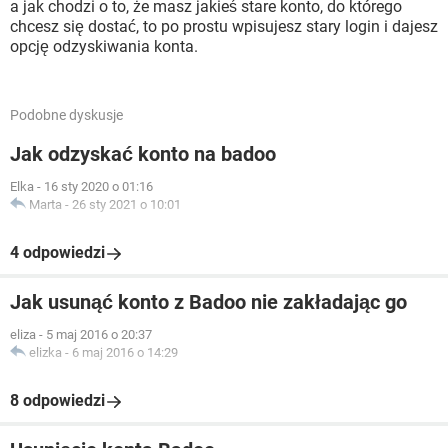
a jak chodzi o to, że masz jakieś stare konto, do którego
chcesz się dostać, to po prostu wpisujesz stary login i dajesz
opcję odzyskiwania konta.
Podobne dyskusje
Jak odzyskać konto na badoo
Elka
-
16 sty 2020 o 01:16
Marta
-
26 sty 2021 o 10:01
4 odpowiedzi
Jak usunąć konto z Badoo nie zakładając go
eliza
-
5 maj 2016 o 20:37
elizka
-
6 maj 2016 o 14:29
8 odpowiedzi