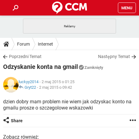
MENU
STRONA GŁÓWNA
YOUTUBE
TIKTOK
PORADY
Forum
Internet
GRY
WHATSAPP
PlayStation
TIKTOK
DO POBRANIA
Poprzedni Temat
Następny Temat
SPOTIFY
NETFLIX
GRY
WHATSAPP
Odzyskanie konta na gmail
INSTAGRAM
ANDROID
FACEBOOK
TIKTOK
Zamknięty
FORUM
SPOTIFY
NETFLIX
WINDOWS 10
GRY
WHATSAPP
luckyy2014
- 2 maj 2015 o 01:25
INSTAGRAM
COVID-19
FACEBOOK
TIKTOK
ARTYKUŁY
Gryt22
-
2 maj 2015 o 09:42
IOS
NETFLIX
WINDOWS 10
GRY
WHATSAPP
INSTAGRAM
COVID-19
FACEBOOK
TIKTOK
dzien dobry mam problem nie wiem jak odzyskac konto na
SPOTIFY
NETFLIX
gmailu prosze o szczegolowe wskazowki
WINDOWS 10
GRY
WHATSAPP
INSTAGRAM
FACEBOOK
SPOTIFY
NETFLIX
Share
WINDOWS 10
INSTAGRAM
FACEBOOK
Zobacz również: