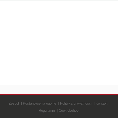
Zespół
Postanowienia ogólne
Polityką prywatności
Kontakt
Regulamin
Cookiebeheer