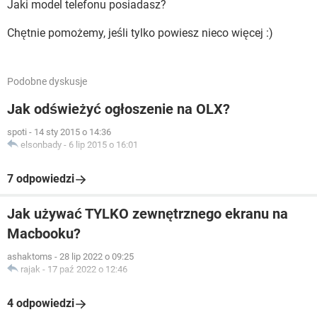
Jaki model telefonu posiadasz?
Chętnie pomożemy, jeśli tylko powiesz nieco więcej :)
Podobne dyskusje
Jak odświeżyć ogłoszenie na OLX?
spoti
-
14 sty 2015 o 14:36
elsonbady
-
6 lip 2015 o 16:01
7 odpowiedzi
Jak używać TYLKO zewnętrznego ekranu na
Macbooku?
ashaktoms
-
28 lip 2022 o 09:25
rajak
-
17 paź 2022 o 12:46
4 odpowiedzi