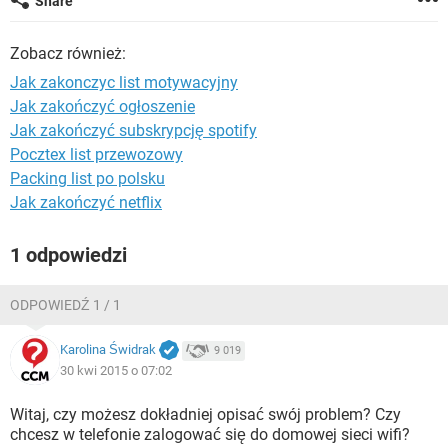
Share
WINDOWS 10
Zobacz również:
Jak zakonczyc list motywacyjny
Jak zakończyć ogłoszenie
Jak zakończyć subskrypcję spotify
Pocztex list przewozowy
Packing list po polsku
Jak zakończyć netflix
1 odpowiedzi
ODPOWIEDŹ 1 / 1
Karolina Świdrak
9 019
30 kwi 2015 o 07:02
Witaj, czy możesz dokładniej opisać swój problem? Czy
chcesz w telefonie zalogować się do domowej sieci wifi?