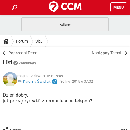
MENU
STRONA GŁÓWNA
YOUTUBE
TIKTOK
PORADY
Forum
Sieć
GRY
WHATSAPP
PlayStation
TIKTOK
DO POBRANIA
Poprzedni Temat
Następny Temat
SPOTIFY
NETFLIX
GRY
WHATSAPP
List
INSTAGRAM
ANDROID
FACEBOOK
TIKTOK
Zamknięty
FORUM
SPOTIFY
NETFLIX
WINDOWS 10
GRY
WHATSAPP
majka
- 29 kwi 2015 o 19:49
INSTAGRAM
COVID-19
FACEBOOK
TIKTOK
ARTYKUŁY
Karolina Świdrak
-
30 kwi 2015 o 07:02
IOS
NETFLIX
WINDOWS 10
GRY
WHATSAPP
INSTAGRAM
COVID-19
FACEBOOK
TIKTOK
Dzień dobry,
SPOTIFY
NETFLIX
jak połoączyć wi-fi z komputera na telepon?
WINDOWS 10
GRY
WHATSAPP
INSTAGRAM
FACEBOOK
SPOTIFY
NETFLIX
WINDOWS 10
INSTAGRAM
FACEBOOK