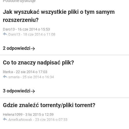
Podobne dyskusje
Jak wyszukać wszystkie pliki o tym samym
rozszerzeniu?
Daro13
-
16 cze 2014 o 15:53
Daro13
-
18 cze 2014 o 11:08
2 odpowiedzi
Co to znaczy nadpisać plik?
literka
-
22 sie 2014 o 17:03
smaria
-
25 sie 2014 o 16:34
3 odpowiedzi
Gdzie znaleźć torrenty/pliki torrent?
Helena1099
-
3 lis 2015 o 12:59
AmelkaNowak
-
23 cze 2016 o 07:33