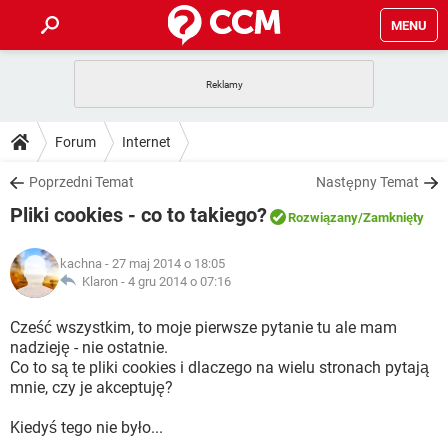
MENU
STRONA GŁÓWNA
YOUTUBE
TIKTOK
PORADY
Forum
Internet
GRY
WHATSAPP
PlayStation
TIKTOK
DO POBRANIA
Poprzedni Temat
Następny Temat
SPOTIFY
NETFLIX
GRY
WHATSAPP
Pliki cookies - co to takiego?
INSTAGRAM
ANDROID
FACEBOOK
TIKTOK
Rozwiązany
/Zamknięty
FORUM
SPOTIFY
NETFLIX
WINDOWS 10
GRY
WHATSAPP
kachna
- 27 maj 2014 o 18:05
INSTAGRAM
COVID-19
FACEBOOK
TIKTOK
ARTYKUŁY
Klaron -
4 gru 2014 o 07:16
IOS
NETFLIX
WINDOWS 10
GRY
WHATSAPP
INSTAGRAM
COVID-19
FACEBOOK
TIKTOK
Cześć wszystkim, to moje pierwsze pytanie tu ale mam
SPOTIFY
NETFLIX
nadzieję - nie ostatnie.
WINDOWS 10
GRY
WHATSAPP
Co to są te pliki cookies i dlaczego na wielu stronach pytają
INSTAGRAM
FACEBOOK
mnie, czy je akceptuję?
SPOTIFY
NETFLIX
WINDOWS 10
INSTAGRAM
FACEBOOK
Kiedyś tego nie było...