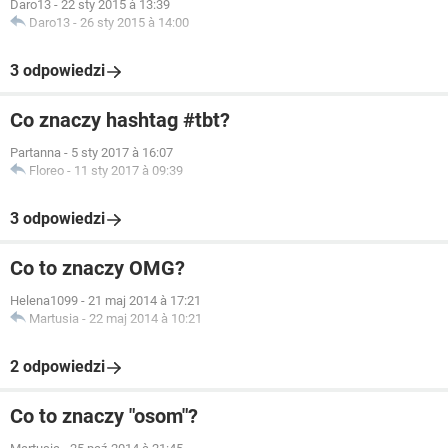
Daro13
-
22 sty 2015 à 13:39
Daro13
-
26 sty 2015 à 14:00
3 odpowiedzi
Co znaczy hashtag #tbt?
Partanna
-
5 sty 2017 à 16:07
Floreo
-
11 sty 2017 à 09:39
3 odpowiedzi
Co to znaczy OMG?
Helena1099
-
21 maj 2014 à 17:21
Martusia
-
22 maj 2014 à 10:21
2 odpowiedzi
Co to znaczy "osom"?