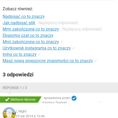
WINDOWS 10
Zobacz również:
Nadpisać co to znaczy
Jak nadpisać plik
- Najlepszą odpowiedź
Mmi zakończone co to znaczy
- Najlepszą odpowiedź
Eksportuj czat co to znaczy
Mmi zakończone co to znaczy
✓
Użytkownik instagrama co to znaczy
✓
Imho co to znaczy
✓
Masz nową propozycję znajomości co to znaczy
✓
3 odpowiedzi
RÉPONSE 1 / 3
sprawdzona przez:
Meilleure réponse
Karolina Świdrak
L.Night
25 sie 2014 à 13:44