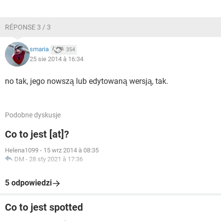
RÉPONSE 3 / 3
smaria
354
25 sie 2014 à 16:34
no tak, jego nowszą lub edytowaną wersją, tak.
Podobne dyskusje
Co to jest [at]?
Helena1099
-
15 wrz 2014 à 08:35
DM
-
28 sty 2021 à 17:36
5 odpowiedzi
Co to jest spotted