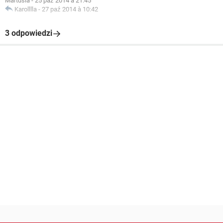
Martusia
-
25 paź 2014 à 21:45
Karolllla
-
27 paź 2014 à 10:42
3 odpowiedzi