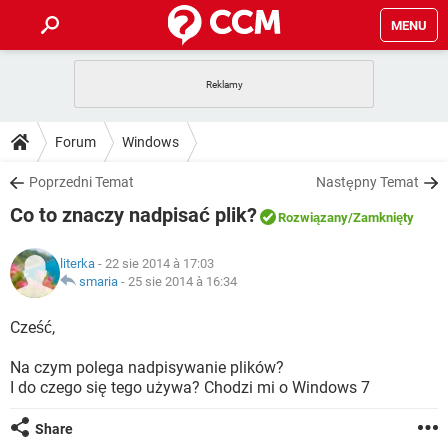
MENU
STRONA GŁÓWNA
YOUTUBE
TIKTOK
PORADY
Forum
Windows
GRY
WHATSAPP
PlayStation
TIKTOK
DO POBRANIA
Poprzedni Temat
Następny Temat
SPOTIFY
NETFLIX
GRY
WHATSAPP
Co to znaczy nadpisać plik?
INSTAGRAM
ANDROID
FACEBOOK
TIKTOK
Rozwiązany
/Zamknięty
FORUM
SPOTIFY
NETFLIX
WINDOWS 10
GRY
WHATSAPP
literka
- 22 sie 2014 à 17:03
INSTAGRAM
COVID-19
FACEBOOK
TIKTOK
ARTYKUŁY
smaria
-
25 sie 2014 à 16:34
IOS
NETFLIX
WINDOWS 10
GRY
WHATSAPP
INSTAGRAM
COVID-19
FACEBOOK
TIKTOK
Cześć,
SPOTIFY
NETFLIX
WINDOWS 10
GRY
WHATSAPP
Na czym polega nadpisywanie plików?
INSTAGRAM
FACEBOOK
I do czego się tego używa? Chodzi mi o Windows 7
SPOTIFY
NETFLIX
WINDOWS 10
INSTAGRAM
FACEBOOK
Share