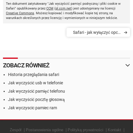
Ten dokument zatytułowany "Jak wyczyścić pamięć podręczną i pliki cookie w
Safari" opublikowany przez
CCM
(
pl.ccm.net
) jest udostępniany na licencji
Creative Commons
. Możesz kopiować i modyfikować kopie tej strony, na
warunkach określonych przez licencję i wymienionych w niniejszym tekście.
Safari - jak wyłączyć opcję
"Otwieraj zaufane pliki
automatycznie po
pobraniu"
ZOBACZ RÓWNIEŻ
Historia przeglądania safari
Jak wyczyścić usb w telefonie
Jak wyczyścić pamięć telefonu
Jak wyczyścić pocztę głosową
Jak wyczyscic pamiec ram
Zespół
Postanowienia ogólne
Polityką prywatności
Kontakt