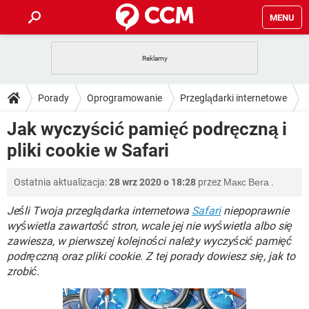
MENU
STRONA GŁÓWNA
YOUTUBE
TIKTOK
PORADY
Porady
Oprogramowanie
Przeglądarki internetowe
GRY
WHATSAPP
PlayStation
TIKTOK
DO POBRANIA
Jak wyczyścić pamięć podręczną i
Safari
SPOTIFY
NETFLIX
GRY
WHATSAPP
pliki cookie w Safari
INSTAGRAM
ANDROID
FACEBOOK
TIKTOK
FORUM
SPOTIFY
NETFLIX
WINDOWS 10
GRY
WHATSAPP
Ostatnia aktualizacja:
28 wrz 2020 o 18:28
przez
Макс Вега
.
INSTAGRAM
COVID-19
FACEBOOK
TIKTOK
ARTYKUŁY
IOS
NETFLIX
WINDOWS 10
GRY
WHATSAPP
Jeśli Twoja przeglądarka internetowa
Safari
niepoprawnie
INSTAGRAM
COVID-19
FACEBOOK
TIKTOK
wyświetla zawartość stron, wcale jej nie wyświetla albo się
SPOTIFY
NETFLIX
zawiesza, w pierwszej kolejności należy wyczyścić pamięć
WINDOWS 10
GRY
WHATSAPP
podręczną oraz pliki cookie. Z tej porady dowiesz się, jak to
INSTAGRAM
FACEBOOK
SPOTIFY
NETFLIX
zrobić.
WINDOWS 10
INSTAGRAM
FACEBOOK