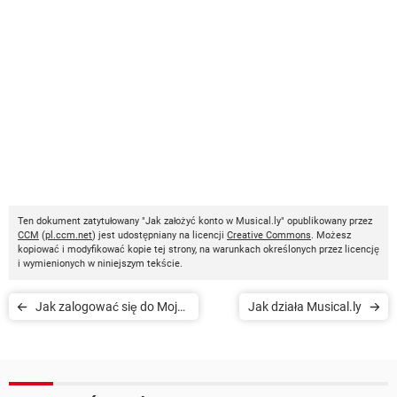
Ten dokument zatytułowany "Jak założyć konto w Musical.ly" opublikowany przez
CCM
(
pl.ccm.net
) jest udostępniany na licencji
Creative Commons
. Możesz
kopiować i modyfikować kopie tej strony, na warunkach określonych przez licencję
i wymienionych w niniejszym tekście.
Jak zalogować się do Moje
Jak działa Musical.ly
UPC