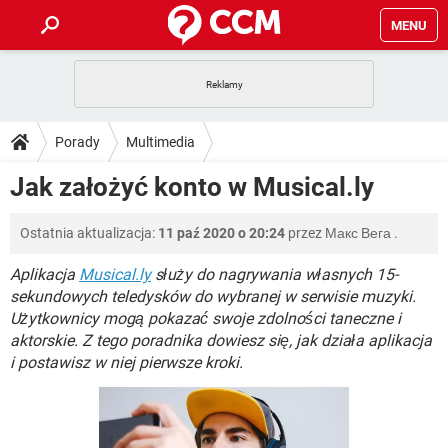
MENU
STRONA GŁÓWNA
YOUTUBE
TIKTOK
PORADY
Porady
Multimedia
GRY
WHATSAPP
PlayStation
TIKTOK
DO POBRANIA
Jak założyć konto w Musical.ly
SPOTIFY
NETFLIX
GRY
WHATSAPP
INSTAGRAM
ANDROID
FACEBOOK
TIKTOK
FORUM
Ostatnia aktualizacja:
11 paź 2020 o 20:24
przez
Макс Вега
.
SPOTIFY
NETFLIX
WINDOWS 10
GRY
WHATSAPP
INSTAGRAM
COVID-19
FACEBOOK
TIKTOK
Aplikacja
Musical.ly
służy do nagrywania własnych 15-
ARTYKUŁY
IOS
NETFLIX
sekundowych teledysków do wybranej w serwisie muzyki.
WINDOWS 10
GRY
WHATSAPP
Użytkownicy mogą pokazać swoje zdolności taneczne i
INSTAGRAM
COVID-19
FACEBOOK
TIKTOK
SPOTIFY
NETFLIX
aktorskie. Z tego poradnika dowiesz się, jak działa aplikacja
WINDOWS 10
GRY
WHATSAPP
i postawisz w niej pierwsze kroki.
INSTAGRAM
FACEBOOK
SPOTIFY
NETFLIX
WINDOWS 10
INSTAGRAM
FACEBOOK