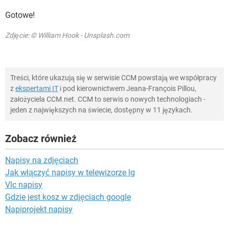
Gotowe!
Zdjęcie: © William Hook - Unsplash.com
Treści, które ukazują się w serwisie CCM powstają we współpracy
z
ekspertami IT
i pod kierownictwem Jeana-François Pillou,
założyciela CCM.net. CCM to serwis o nowych technologiach -
jeden z największych na świecie, dostępny w 11 językach.
Zobacz również
Napisy na zdjęciach
Jak włączyć napisy w telewizorze lg
Vlc napisy
Gdzie jest kosz w zdjęciach google
Napiprojekt napisy