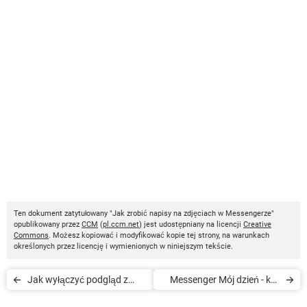
Ten dokument zatytułowany "Jak zrobić napisy na zdjęciach w Messengerze"
opublikowany przez
CCM
(
pl.ccm.net
) jest udostępniany na licencji
Creative
Commons
. Możesz kopiować i modyfikować kopie tej strony, na warunkach
określonych przez licencję i wymienionych w niniejszym tekście.
Jak wyłączyć podgląd z
Messenger Mój dzień - kto
aparatu w Messengerze
może zobaczyć moje