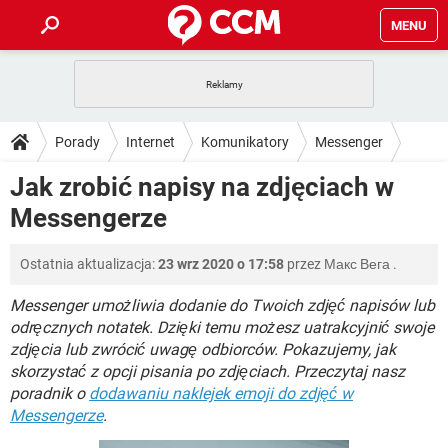
MENU
STRONA GŁÓWNA
YOUTUBE
TIKTOK
PORADY
Porady
Internet
Komunikatory
Messenger
GRY
WHATSAPP
PlayStation
TIKTOK
DO POBRANIA
Jak zrobić napisy na zdjęciach w
SPOTIFY
NETFLIX
GRY
WHATSAPP
Messengerze
INSTAGRAM
ANDROID
FACEBOOK
TIKTOK
FORUM
SPOTIFY
NETFLIX
WINDOWS 10
GRY
WHATSAPP
Ostatnia aktualizacja:
23 wrz 2020 o 17:58
przez
Макс Вега
.
INSTAGRAM
COVID-19
FACEBOOK
TIKTOK
ARTYKUŁY
IOS
NETFLIX
WINDOWS 10
GRY
WHATSAPP
Messenger umożliwia dodanie do Twoich zdjęć napisów lub
INSTAGRAM
COVID-19
FACEBOOK
TIKTOK
odręcznych notatek. Dzięki temu możesz uatrakcyjnić swoje
SPOTIFY
NETFLIX
zdjęcia lub zwrócić uwagę odbiorców. Pokazujemy, jak
WINDOWS 10
GRY
WHATSAPP
skorzystać z opcji pisania po zdjęciach. Przeczytaj nasz
INSTAGRAM
FACEBOOK
SPOTIFY
NETFLIX
poradnik o
dodawaniu naklejek emoji do zdjęć w
WINDOWS 10
Messengerze
.
INSTAGRAM
FACEBOOK