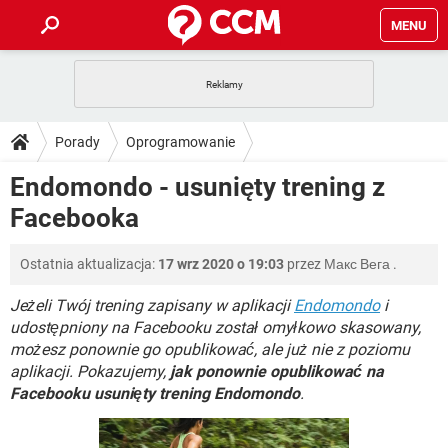
MENU
STRONA GŁÓWNA
YOUTUBE
TIKTOK
PORADY
Porady
Oprogramowanie
GRY
WHATSAPP
PlayStation
TIKTOK
DO POBRANIA
Endomondo - usunięty trening z
SPOTIFY
NETFLIX
GRY
WHATSAPP
Facebooka
INSTAGRAM
ANDROID
FACEBOOK
TIKTOK
FORUM
SPOTIFY
NETFLIX
WINDOWS 10
GRY
WHATSAPP
Ostatnia aktualizacja:
17 wrz 2020 o 19:03
przez
Макс Вега
.
INSTAGRAM
COVID-19
FACEBOOK
TIKTOK
ARTYKUŁY
IOS
NETFLIX
WINDOWS 10
GRY
WHATSAPP
Jeżeli Twój trening zapisany w aplikacji
Endomondo
i
INSTAGRAM
COVID-19
FACEBOOK
TIKTOK
udostępniony na Facebooku został omyłkowo skasowany,
SPOTIFY
NETFLIX
możesz ponownie go opublikować, ale już nie z poziomu
WINDOWS 10
GRY
WHATSAPP
aplikacji. Pokazujemy,
INSTAGRAM
jak ponownie opublikować na
FACEBOOK
SPOTIFY
NETFLIX
Facebooku usunięty trening Endomondo
.
WINDOWS 10
INSTAGRAM
FACEBOOK