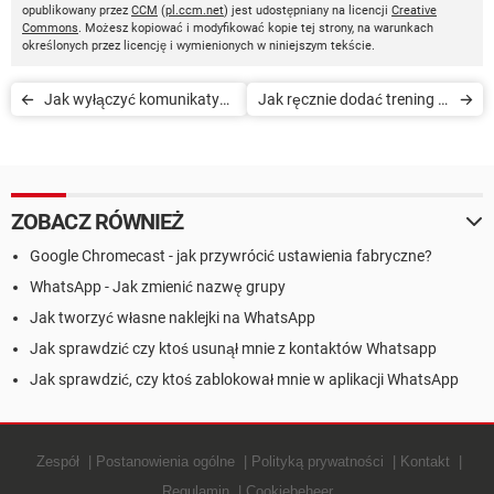
opublikowany przez
CCM
(
pl.ccm.net
) jest udostępniany na licencji
Creative
Commons
. Możesz kopiować i modyfikować kopie tej strony, na warunkach
określonych przez licencję i wymienionych w niniejszym tekście.
Jak wyłączyć komunikaty
Jak ręcznie dodać trening w
głosowe w Endomondo
Endomondo
ZOBACZ RÓWNIEŻ
Google Chromecast - jak przywrócić ustawienia fabryczne?
WhatsApp - Jak zmienić nazwę grupy
Jak tworzyć własne naklejki na WhatsApp
Jak sprawdzić czy ktoś usunął mnie z kontaktów Whatsapp
Jak sprawdzić, czy ktoś zablokował mnie w aplikacji WhatsApp
Zespół
Postanowienia ogólne
Polityką prywatności
Kontakt
Regulamin
Cookiebeheer