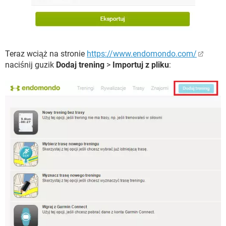
Teraz wciąż na stronie
https://www.endomondo.com/
naciśnij guzik
Dodaj trening
>
Importuj z pliku
: