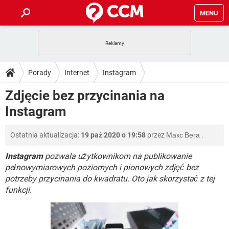
MENU
STRONA GŁÓWNA
YOUTUBE
TIKTOK
PORADY
Porady
Internet
Instagram
GRY
WHATSAPP
PlayStation
TIKTOK
DO POBRANIA
Zdjęcie bez przycinania na
SPOTIFY
NETFLIX
GRY
WHATSAPP
Instagram
INSTAGRAM
ANDROID
FACEBOOK
TIKTOK
FORUM
SPOTIFY
NETFLIX
WINDOWS 10
GRY
WHATSAPP
Ostatnia aktualizacja:
19 paź 2020 o 19:58
przez
Макс Вега
.
INSTAGRAM
COVID-19
FACEBOOK
TIKTOK
ARTYKUŁY
IOS
NETFLIX
WINDOWS 10
GRY
WHATSAPP
Instagram
pozwala użytkownikom na publikowanie
INSTAGRAM
COVID-19
FACEBOOK
TIKTOK
pełnowymiarowych poziomych i pionowych zdjęć bez
SPOTIFY
NETFLIX
potrzeby przycinania do kwadratu. Oto jak skorzystać z tej
WINDOWS 10
GRY
WHATSAPP
funkcji.
INSTAGRAM
FACEBOOK
SPOTIFY
NETFLIX
WINDOWS 10
INSTAGRAM
FACEBOOK