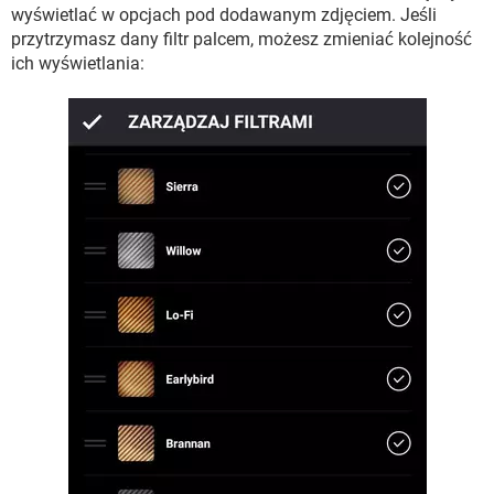
wyświetlać w opcjach pod dodawanym zdjęciem. Jeśli
przytrzymasz dany filtr palcem, możesz zmieniać kolejność
ich wyświetlania: