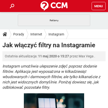
MENU
STRONA GŁÓWNA
YOUTUBE
TIKTOK
PORADY
Porady
Internet
Instagram
GRY
WHATSAPP
PlayStation
TIKTOK
DO POBRANIA
Jak włączyć filtry na Instagramie
SPOTIFY
NETFLIX
GRY
WHATSAPP
INSTAGRAM
ANDROID
FACEBOOK
TIKTOK
FORUM
Ostatnia aktualizacja:
11 maj 2020 o 15:27
przez
Max Vega
.
SPOTIFY
NETFLIX
WINDOWS 10
GRY
WHATSAPP
INSTAGRAM
COVID-19
FACEBOOK
TIKTOK
Instagram umożliwia ulepszenie zdjęć poprzez dodanie
ARTYKUŁY
IOS
NETFLIX
filtrów. Aplikacja jest wyposażona w kilkadziesiąt
WINDOWS 10
GRY
WHATSAPP
wbudowanych i darmowych filtrów, ale tylko kilkanaście z
INSTAGRAM
COVID-19
FACEBOOK
TIKTOK
SPOTIFY
NETFLIX
nich jest widocznych domyślnie. Poniżej dowiesz się, jak
WINDOWS 10
GRY
WHATSAPP
odblokować pozostałe filtry.
INSTAGRAM
FACEBOOK
SPOTIFY
NETFLIX
WINDOWS 10
INSTAGRAM
FACEBOOK