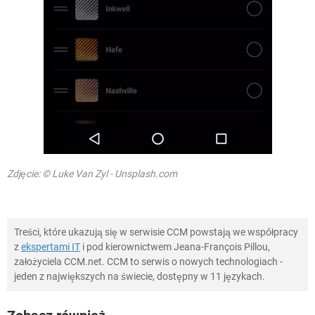
Zdjęcie: © Luke Van Zyl - Unsplash.com
Treści, które ukazują się w serwisie CCM powstają we współpracy
z
ekspertami IT
i pod kierownictwem Jeana-François Pillou,
założyciela CCM.net. CCM to serwis o nowych technologiach -
jeden z największych na świecie, dostępny w 11 językach.