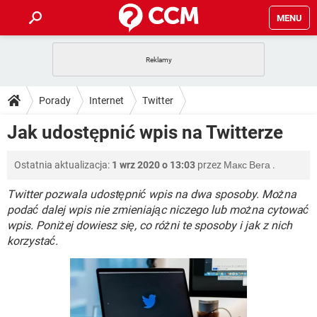
MENU
STRONA GŁÓWNA
YOUTUBE
TIKTOK
PORADY
Porady
Internet
Twitter
GRY
WHATSAPP
PlayStation
TIKTOK
DO POBRANIA
Jak udostępnić wpis na Twitterze
SPOTIFY
NETFLIX
GRY
WHATSAPP
INSTAGRAM
ANDROID
FACEBOOK
TIKTOK
FORUM
Ostatnia aktualizacja:
1 wrz 2020 o 13:03
przez
Макс Вега
.
SPOTIFY
NETFLIX
WINDOWS 10
GRY
WHATSAPP
INSTAGRAM
COVID-19
FACEBOOK
TIKTOK
Twitter pozwala udostępnić wpis na dwa sposoby. Można
ARTYKUŁY
IOS
NETFLIX
podać dalej wpis nie zmieniając niczego lub można cytować
WINDOWS 10
GRY
WHATSAPP
wpis. Poniżej dowiesz się, co różni te sposoby i jak z nich
INSTAGRAM
COVID-19
FACEBOOK
TIKTOK
SPOTIFY
NETFLIX
korzystać.
WINDOWS 10
GRY
WHATSAPP
INSTAGRAM
FACEBOOK
SPOTIFY
NETFLIX
WINDOWS 10
INSTAGRAM
FACEBOOK