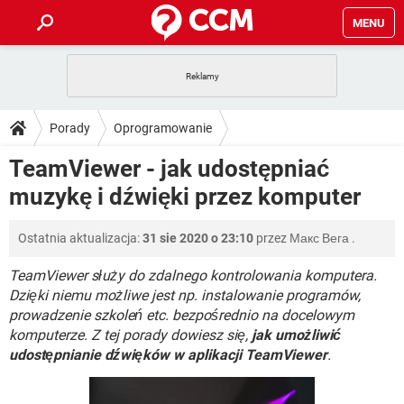
MENU
STRONA GŁÓWNA
YOUTUBE
TIKTOK
PORADY
Porady
Oprogramowanie
GRY
WHATSAPP
PlayStation
TIKTOK
DO POBRANIA
TeamViewer - jak udostępniać
SPOTIFY
NETFLIX
GRY
WHATSAPP
muzykę i dźwięki przez komputer
INSTAGRAM
ANDROID
FACEBOOK
TIKTOK
FORUM
SPOTIFY
NETFLIX
WINDOWS 10
GRY
WHATSAPP
Ostatnia aktualizacja:
31 sie 2020 o 23:10
przez
Макс Вега
.
INSTAGRAM
COVID-19
FACEBOOK
TIKTOK
ARTYKUŁY
IOS
NETFLIX
WINDOWS 10
GRY
WHATSAPP
TeamViewer służy do zdalnego kontrolowania komputera.
INSTAGRAM
COVID-19
FACEBOOK
TIKTOK
Dzięki niemu możliwe jest np. instalowanie programów,
SPOTIFY
NETFLIX
prowadzenie szkoleń etc. bezpośrednio na docelowym
WINDOWS 10
GRY
WHATSAPP
komputerze. Z tej porady dowiesz się,
INSTAGRAM
FACEBOOK
jak umożliwić
SPOTIFY
NETFLIX
udostępnianie dźwięków w aplikacji TeamViewer
.
WINDOWS 10
INSTAGRAM
FACEBOOK