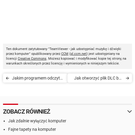
Ten dokument zatytułowany "TeamViewer - jak udostępniać muzykę i dźwięki
przez komputer" opublikowany przez
CCM
(
pl.ccm.net
) jest udostępniany na
licencji
Creative Commons
. Możesz kopiować i modyfikować kopie tej strony, na
warunkach określonych przez licencję i wymienionych w niniejszym tekście.
Jakim programem odczytać
Jak otworzyć plik DLC bez
pliki .SFV
użycia żadnego programu
ZOBACZ RÓWNIEŻ
Jak zdalnie wyłączyć komputer
Fajne tapety na komputer