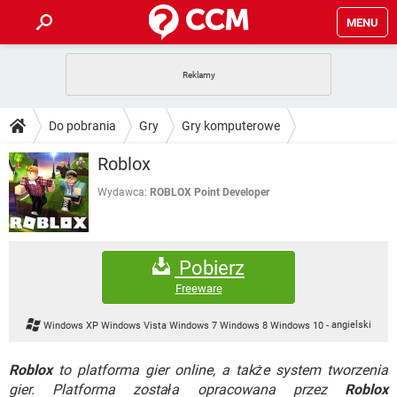
MENU
STRONA GŁÓWNA
YOUTUBE
TIKTOK
PORADY
Do pobrania
Gry
Gry komputerowe
GRY
WHATSAPP
PlayStation
TIKTOK
DO POBRANIA
Roblox
SPOTIFY
NETFLIX
GRY
WHATSAPP
INSTAGRAM
ANDROID
FACEBOOK
TIKTOK
Wydawca:
ROBLOX Point Developer
FORUM
SPOTIFY
NETFLIX
WINDOWS 10
GRY
WHATSAPP
INSTAGRAM
COVID-19
FACEBOOK
TIKTOK
ARTYKUŁY
IOS
NETFLIX
Pobierz
WINDOWS 10
GRY
WHATSAPP
INSTAGRAM
COVID-19
FACEBOOK
TIKTOK
Freeware
SPOTIFY
NETFLIX
WINDOWS 10
GRY
WHATSAPP
Windows XP Windows Vista Windows 7 Windows 8 Windows 10
-
angielski
INSTAGRAM
FACEBOOK
SPOTIFY
NETFLIX
WINDOWS 10
Roblox
to platforma gier online, a także system tworzenia
INSTAGRAM
FACEBOOK
gier. Platforma została opracowana przez
Roblox