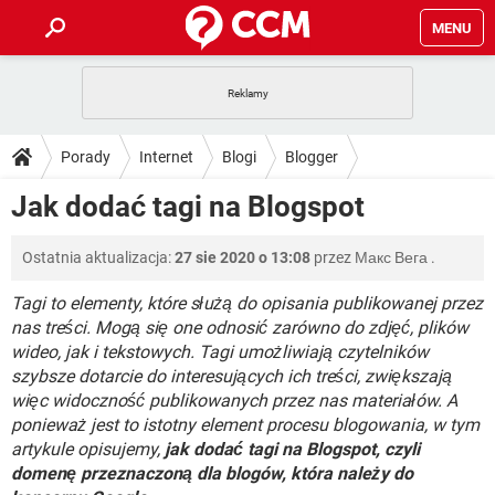
MENU
STRONA GŁÓWNA
YOUTUBE
TIKTOK
PORADY
Porady
Internet
Blogi
Blogger
GRY
WHATSAPP
PlayStation
TIKTOK
DO POBRANIA
Jak dodać tagi na Blogspot
SPOTIFY
NETFLIX
GRY
WHATSAPP
INSTAGRAM
ANDROID
FACEBOOK
TIKTOK
FORUM
Ostatnia aktualizacja:
27 sie 2020 o 13:08
przez
Макс Вега
.
SPOTIFY
NETFLIX
WINDOWS 10
GRY
WHATSAPP
INSTAGRAM
COVID-19
FACEBOOK
TIKTOK
Tagi to elementy, które służą do opisania publikowanej przez
ARTYKUŁY
IOS
NETFLIX
nas treści. Mogą się one odnosić zarówno do zdjęć, plików
WINDOWS 10
GRY
WHATSAPP
wideo, jak i tekstowych. Tagi umożliwiają czytelników
INSTAGRAM
COVID-19
FACEBOOK
TIKTOK
SPOTIFY
NETFLIX
szybsze dotarcie do interesujących ich treści, zwiększają
WINDOWS 10
GRY
WHATSAPP
więc widoczność publikowanych przez nas materiałów. A
INSTAGRAM
FACEBOOK
ponieważ jest to istotny element procesu blogowania, w tym
SPOTIFY
NETFLIX
WINDOWS 10
artykule opisujemy,
jak dodać tagi na Blogspot, czyli
INSTAGRAM
FACEBOOK
domenę przeznaczoną dla blogów, która należy do