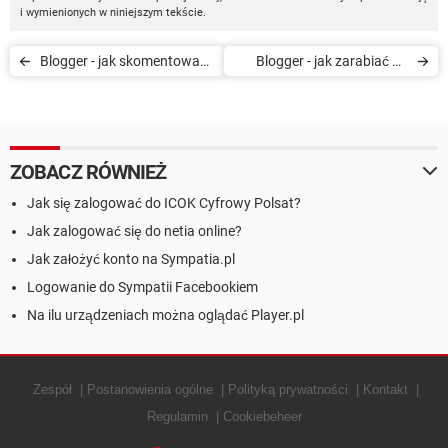
i wymienionych w niniejszym tekście.
Blogger - jak skomentować
Blogger - jak zarabiać na
post na blogu
blogu
ZOBACZ RÓWNIEŻ
Jak się zalogować do ICOK Cyfrowy Polsat?
Jak zalogować się do netia online?
Jak założyć konto na Sympatia.pl
Logowanie do Sympatii Facebookiem
Na ilu urządzeniach można oglądać Player.pl
Zespół
Postanowienia ogólne
Polityką prywatności
Kontakt
Regulamin
Cookiebeheer