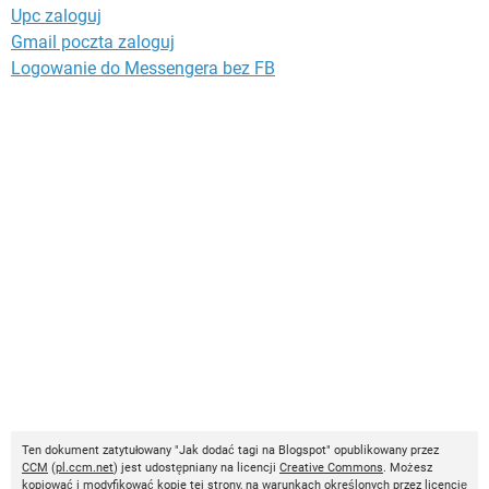
Upc zaloguj
Gmail poczta zaloguj
Logowanie do Messengera bez FB
Ten dokument zatytułowany "Jak dodać tagi na Blogspot" opublikowany przez
CCM
(
pl.ccm.net
) jest udostępniany na licencji
Creative Commons
. Możesz
kopiować i modyfikować kopie tej strony, na warunkach określonych przez licencję