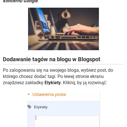
koncernu Google
.
WINDOWS 10
Dodawanie tagów na blogu w Blogspot
Po zalogowaniu się na swojego bloga, wybierz post, do
którego chcesz dodać tagi. Po lewej stronie ekranu
znajdziesz zakładkę
Etykiety
. Kliknij, by ją rozwinąć: