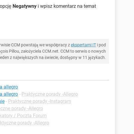
 opcję
Negatywny
i wpisz komentarz na temat
serwisie CCM powstają we współpracy z
ekspertami IT
i pod
ois Pillou, założyciela CCM.net. CCM to serwis o nowych
 jeden z największych na świecie, dostępny w 11 językach.
 allegro
 allegro
-
Praktyczne porady -Allegro
ie
-
Praktyczne porady -Instagram
czne porady -Allegro
atory / Poczta Forum
ktyczne porady -Allegro