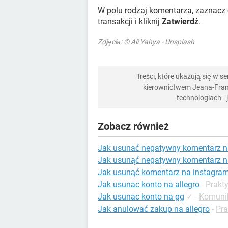
W polu rodzaj komentarza, zaznacz
transakcji i kliknij
Zatwierdź
.
Zdjęciа: © Ali Yahya - Unsplash
Treści, które ukazują się w 
kierownictwem Jeana-Franç
technologiach -
Zobacz również
Jak usunać negatywny komentarz na
Jak usunąć negatywny komentarz na
Jak usunąć komentarz na instagram
Jak usunac konto na allegro
-
Prakty
Jak usunac konto na gg
✓
-
Komunik
Jak anulować zakup na allegro
-
Pra