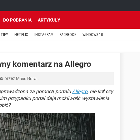
DO POBRANIA
ARTYKUŁY
OTIFY
NETFLIX
INSTAGRAM
FACEBOOK
WINDOWS 10
ny komentarz na Allegro
55
przez
Макс Вега
.
rzeprowadzona za pomocą portalu
Allegro
, nie kończy
takim przypadku portal daje możliwość wystawienia
obić?