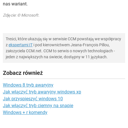
nas wariant.
Zdjęcie: © Microsoft.
Treści, które ukazują się w serwisie CCM powstają we współpracy
z
ekspertami IT
i pod kierownictwem Jeana-François Pillou,
założyciela CCM.net. CCM to serwis o nowych technologiach -
jeden z największych na świecie, dostępny w 11 językach.
Zobacz również
Windows 8 tryb awaryjny
Jak włączyć tryb awaryjny windows xp
Jak przyspieszyć windows 10
Jak włączyć tryb ciemny na snapie
Windows + r komendy