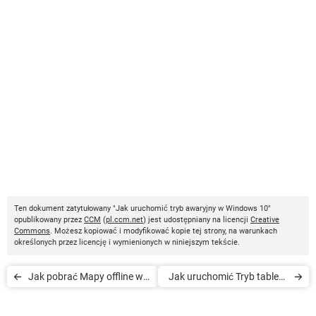
Ten dokument zatytułowany "Jak uruchomić tryb awaryjny w Windows 10"
opublikowany przez
CCM
(
pl.ccm.net
) jest udostępniany na licencji
Creative
Commons
. Możesz kopiować i modyfikować kopie tej strony, na warunkach
określonych przez licencję i wymienionych w niniejszym tekście.
Jak pobrać Mapy offline w
Jak uruchomić Tryb tabletu
Windows 10
w Windows 10