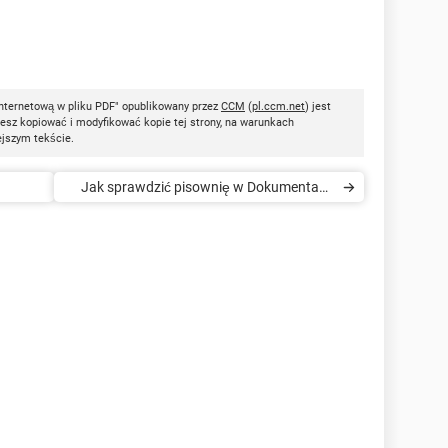
internetową w pliku PDF" opublikowany przez
CCM
(
pl.ccm.net
) jest
esz kopiować i modyfikować kopie tej strony, na warunkach
ejszym tekście.
Jak sprawdzić pisownię w Dokumentach
Google