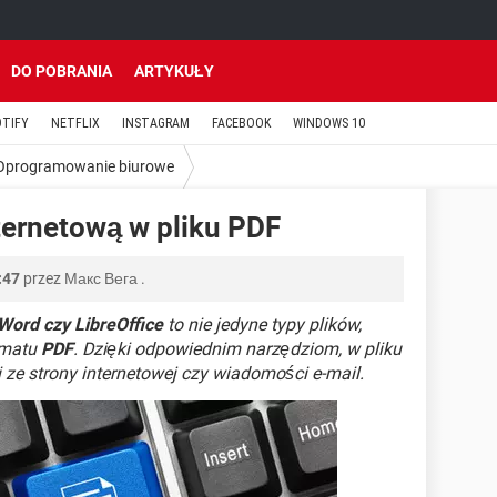
DO POBRANIA
ARTYKUŁY
OTIFY
NETFLIX
INSTAGRAM
FACEBOOK
WINDOWS 10
Oprogramowanie biurowe
ternetową w pliku PDF
:47
przez
Макс Вега
.
Word czy LibreOffice
to nie jedyne typy plików,
rmatu
PDF
. Dzięki odpowiednim narzędziom, w pliku
ze strony internetowej czy wiadomości e-mail.