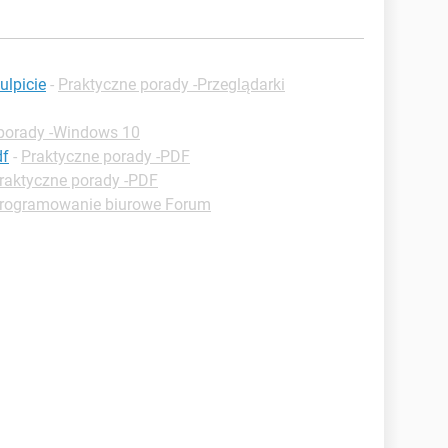
ulpicie
-
Praktyczne porady -Przeglądarki
porady -Windows 10
df
-
Praktyczne porady -PDF
raktyczne porady -PDF
rogramowanie biurowe Forum