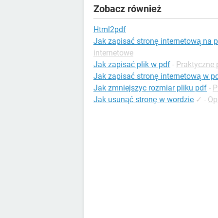
Zobacz również
Html2pdf
Jak zapisać stronę internetową na p
internetowe
Jak zapisać plik w pdf
-
Praktyczne 
Jak zapisać stronę internetową w p
Jak zmniejszyc rozmiar pliku pdf
-
P
Jak usunąć stronę w wordzie
✓
-
Op