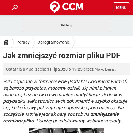
MENU
STRONA GŁÓWNA
YOUTUBE
TIKTOK
PORADY
Porady
Oprogramowanie
GRY
WHATSAPP
PlayStation
TIKTOK
DO POBRANIA
Jak zmniejszyć rozmiar pliku PDF
Oprogramowanie biurowe
PDF
SPOTIFY
NETFLIX
GRY
WHATSAPP
INSTAGRAM
ANDROID
FACEBOOK
TIKTOK
FORUM
Ostatnia aktualizacja:
31 lip 2020 o 19:23
przez
Макс Вега
.
SPOTIFY
NETFLIX
WINDOWS 10
GRY
WHATSAPP
INSTAGRAM
COVID-19
FACEBOOK
TIKTOK
Pliki zapisane w formacie
PDF
(Portable Document Format)
ARTYKUŁY
IOS
NETFLIX
są bardzo przydatne, możemy dzielić się nimi z innym
WINDOWS 10
GRY
WHATSAPP
osobami, bez obaw o ewentualne modyfikacje. Jednak w
INSTAGRAM
COVID-19
FACEBOOK
TIKTOK
SPOTIFY
NETFLIX
przypadku wielostronicowych dokumentów szybko okazuje
WINDOWS 10
GRY
WHATSAPP
się, że końcowy plik zajmuje naprawdę sporo miejsca. Na
INSTAGRAM
FACEBOOK
szczęście, istnieje jednak parę sposób na
zmniejszenie
SPOTIFY
NETFLIX
WINDOWS 10
rozmiaru pliku
. Poniżej przedstawiamy wybrane metody.
INSTAGRAM
FACEBOOK