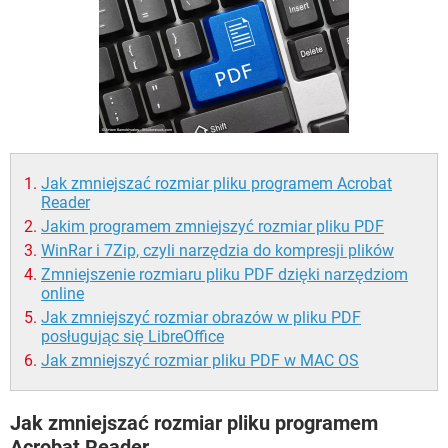
WINDOWS 10
Jak zmniejszać rozmiar pliku programem Acrobat
Reader
Jakim programem zmniejszyć rozmiar pliku PDF
WinRar i 7Zip, czyli narzędzia do kompresji plików
Zmniejszenie rozmiaru pliku PDF dzięki narzędziom
online
Jak zmniejszyć rozmiar obrazów w pliku PDF
posługując się LibreOffice
Jak zmniejszyć rozmiar pliku PDF w MAC OS
Jak zmniejszać rozmiar pliku programem
Acrobat Reader