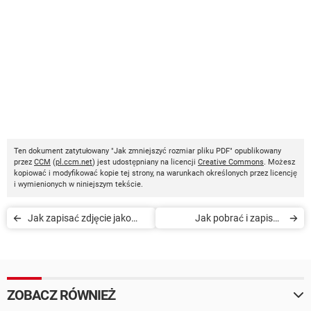
Ten dokument zatytułowany "Jak zmniejszyć rozmiar pliku PDF" opublikowany
przez
CCM
(
pl.ccm.net
) jest udostępniany na licencji
Creative Commons
. Możesz
kopiować i modyfikować kopie tej strony, na warunkach określonych przez licencję
i wymienionych w niniejszym tekście.
Jak zapisać zdjęcie jako
Jak pobrać i zapisać
PDF
dokument Google w
formacie PDF
ZOBACZ RÓWNIEŻ