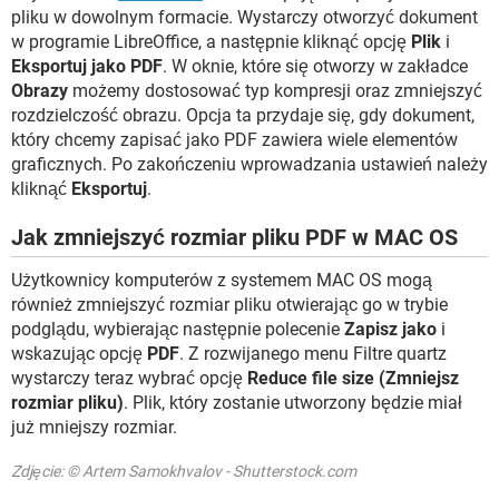
pliku w dowolnym formacie. Wystarczy otworzyć dokument
w programie LibreOffice, a następnie kliknąć opcję
Plik
i
Eksportuj jako PDF
. W oknie, które się otworzy w zakładce
Obrazy
możemy dostosować typ kompresji oraz zmniejszyć
rozdzielczość obrazu. Opcja ta przydaje się, gdy dokument,
który chcemy zapisać jako PDF zawiera wiele elementów
graficznych. Po zakończeniu wprowadzania ustawień należy
kliknąć
Eksportuj
.
Jak zmniejszyć rozmiar pliku PDF w MAC OS
Użytkownicy komputerów z systemem MAC OS mogą
również zmniejszyć rozmiar pliku otwierając go w trybie
podglądu, wybierając następnie polecenie
Zapisz jako
i
wskazując opcję
PDF
. Z rozwijanego menu Filtre quartz
wystarczy teraz wybrać opcję
Reduce file size (Zmniejsz
rozmiar pliku)
. Plik, który zostanie utworzony będzie miał
już mniejszy rozmiar.
Zdjęcie: © Artem Samokhvalov - Shutterstock.com