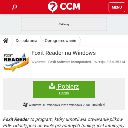
MENU
STRONA GŁÓWNA
YOUTUBE
TIKTOK
PORADY
Do pobrania
Oprogramowanie
GRY
WHATSAPP
PlayStation
TIKTOK
DO POBRANIA
Foxit Reader na Windows
SPOTIFY
NETFLIX
GRY
WHATSAPP
INSTAGRAM
ANDROID
FACEBOOK
TIKTOK
Wydawca:
Foxit Software Incorporated.
Wersja:
9.6.0.25114
FORUM
SPOTIFY
NETFLIX
WINDOWS 10
GRY
WHATSAPP
INSTAGRAM
COVID-19
FACEBOOK
TIKTOK
ARTYKUŁY
IOS
NETFLIX
Pobierz
WINDOWS 10
GRY
WHATSAPP
INSTAGRAM
COVID-19
FACEBOOK
TIKTOK
Demo
SPOTIFY
NETFLIX
WINDOWS 10
GRY
WHATSAPP
Windows XP Windows Vista Windows 2000
-
angielski
INSTAGRAM
FACEBOOK
SPOTIFY
NETFLIX
WINDOWS 10
Foxit Reader
to program, który umożliwia otwieranie plików
INSTAGRAM
FACEBOOK
PDF. Udostępnia on wiele przydatnych funkcji, jest intuicyjny