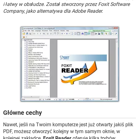
WINDOWS 10
i łatwy w obsłudze. Został stworzony przez Foxit Software
Company, jako alternatywa dla Adobe Reader.
Główne cechy
Nawet, jeśli na Twoim komputerze jest już otwarty jakiś plik
PDF, możesz otworzyć kolejny w tym samym oknie, w
kolejnej zakładce.
Foxit Reader
oferuje kilka trybów