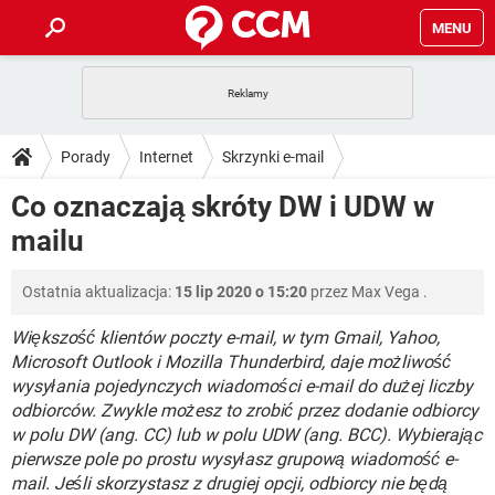
MENU
STRONA GŁÓWNA
YOUTUBE
TIKTOK
PORADY
Porady
Internet
Skrzynki e-mail
GRY
WHATSAPP
PlayStation
TIKTOK
DO POBRANIA
Co oznaczają skróty DW i UDW w
SPOTIFY
NETFLIX
GRY
WHATSAPP
mailu
INSTAGRAM
ANDROID
FACEBOOK
TIKTOK
FORUM
SPOTIFY
NETFLIX
WINDOWS 10
GRY
WHATSAPP
Ostatnia aktualizacja:
15 lip 2020 o 15:20
przez
Max Vega
.
INSTAGRAM
COVID-19
FACEBOOK
TIKTOK
ARTYKUŁY
IOS
NETFLIX
WINDOWS 10
GRY
WHATSAPP
Większość klientów poczty e-mail, w tym Gmail, Yahoo,
INSTAGRAM
COVID-19
FACEBOOK
TIKTOK
Microsoft Outlook i Mozilla Thunderbird, daje możliwość
SPOTIFY
NETFLIX
wysyłania pojedynczych wiadomości e-mail do dużej liczby
WINDOWS 10
GRY
WHATSAPP
odbiorców. Zwykle możesz to zrobić przez dodanie odbiorcy
INSTAGRAM
FACEBOOK
SPOTIFY
NETFLIX
w polu DW (ang. CC) lub w polu UDW (ang. BCC). Wybierając
WINDOWS 10
pierwsze pole po prostu wysyłasz grupową wiadomość e-
INSTAGRAM
FACEBOOK
mail. Jeśli skorzystasz z drugiej opcji, odbiorcy nie będą