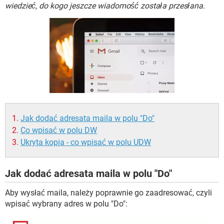
WINDOWS 10
wiedzieć, do kogo jeszcze wiadomość została przesłana.
Jak dodać adresata maila w polu "Do"
Co wpisać w polu DW
Ukryta kopia - co wpisać w polu UDW
Jak dodać adresata maila w polu "Do"
Aby wysłać maila, należy poprawnie go zaadresować, czyli
wpisać wybrany adres w polu "Do":