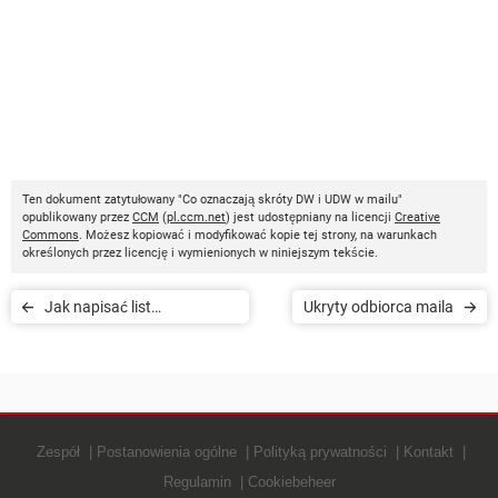
Ten dokument zatytułowany "Co oznaczają skróty DW i UDW w mailu"
opublikowany przez
CCM
(
pl.ccm.net
) jest udostępniany na licencji
Creative
Commons
. Możesz kopiować i modyfikować kopie tej strony, na warunkach
określonych przez licencję i wymienionych w niniejszym tekście.
Jak napisać list
Ukryty odbiorca maila
motywacyjny
Zespół
Postanowienia ogólne
Polityką prywatności
Kontakt
Regulamin
Cookiebeheer