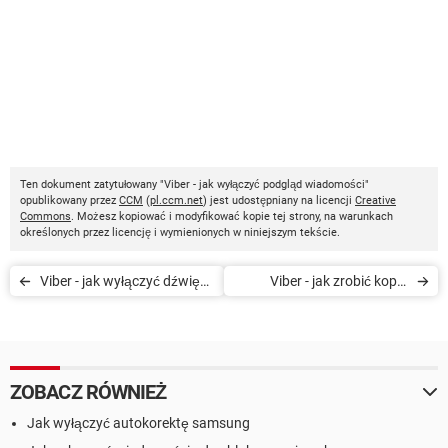
Ten dokument zatytułowany "Viber - jak wyłączyć podgląd wiadomości"
opublikowany przez
CCM
(
pl.ccm.net
) jest udostępniany na licencji
Creative
Commons
. Możesz kopiować i modyfikować kopie tej strony, na warunkach
określonych przez licencję i wymienionych w niniejszym tekście.
Viber - jak wyłączyć dźwięk
Viber - jak zrobić kopię
wiadomości wychodzących
bezpieczeństwa
wiadomości
ZOBACZ RÓWNIEŻ
Jak wyłączyć autokorektę samsung