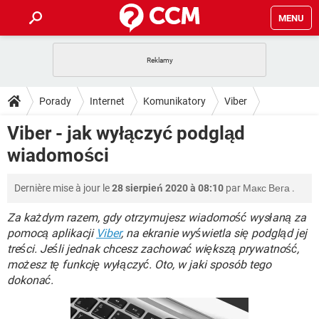
MENU
STRONA GŁÓWNA
YOUTUBE
TIKTOK
PORADY
Porady
Internet
Komunikatory
Viber
GRY
WHATSAPP
PlayStation
TIKTOK
DO POBRANIA
Viber - jak wyłączyć podgląd
SPOTIFY
NETFLIX
GRY
WHATSAPP
wiadomości
INSTAGRAM
ANDROID
FACEBOOK
TIKTOK
FORUM
SPOTIFY
NETFLIX
WINDOWS 10
GRY
WHATSAPP
Dernière mise à jour le
28 sierpień 2020 à 08:10
par
Макс Вега
.
INSTAGRAM
COVID-19
FACEBOOK
TIKTOK
ARTYKUŁY
IOS
NETFLIX
WINDOWS 10
GRY
WHATSAPP
Za każdym razem, gdy otrzymujesz wiadomość wysłaną za
INSTAGRAM
COVID-19
FACEBOOK
TIKTOK
pomocą aplikacji
Viber
, na ekranie wyświetla się podgląd jej
SPOTIFY
NETFLIX
treści. Jeśli jednak chcesz zachować większą prywatność,
WINDOWS 10
GRY
WHATSAPP
możesz tę funkcję wyłączyć. Oto, w jaki sposób tego
INSTAGRAM
FACEBOOK
SPOTIFY
NETFLIX
dokonać.
WINDOWS 10
INSTAGRAM
FACEBOOK