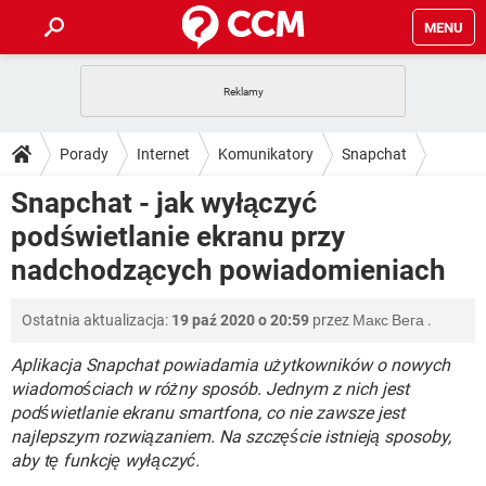
MENU
STRONA GŁÓWNA
YOUTUBE
TIKTOK
PORADY
Porady
Internet
Komunikatory
Snapchat
GRY
WHATSAPP
PlayStation
TIKTOK
DO POBRANIA
Snapchat - jak wyłączyć
SPOTIFY
NETFLIX
GRY
WHATSAPP
podświetlanie ekranu przy
INSTAGRAM
ANDROID
FACEBOOK
TIKTOK
FORUM
SPOTIFY
NETFLIX
nadchodzących powiadomieniach
WINDOWS 10
GRY
WHATSAPP
INSTAGRAM
COVID-19
FACEBOOK
TIKTOK
ARTYKUŁY
IOS
NETFLIX
Ostatnia aktualizacja:
19 paź 2020 o 20:59
przez
Макс Вега
.
WINDOWS 10
GRY
WHATSAPP
INSTAGRAM
COVID-19
FACEBOOK
TIKTOK
Aplikacja Snapchat powiadamia użytkowników o nowych
SPOTIFY
NETFLIX
WINDOWS 10
GRY
WHATSAPP
wiadomościach w różny sposób. Jednym z nich jest
INSTAGRAM
FACEBOOK
podświetlanie ekranu smartfona, co nie zawsze jest
SPOTIFY
NETFLIX
najlepszym rozwiązaniem. Na szczęście istnieją sposoby,
WINDOWS 10
INSTAGRAM
FACEBOOK
aby tę funkcję wyłączyć.