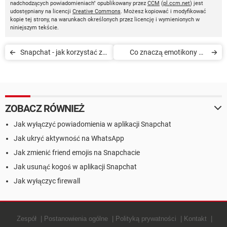
nadchodzących powiadomieniach" opublikowany przez
CCM
(
pl.ccm.net
) jest
udostępniany na licencji
Creative Commons
. Możesz kopiować i modyfikować
kopie tej strony, na warunkach określonych przez licencję i wymienionych w
niniejszym tekście.
Snapchat - jak korzystać z
Co znaczą emotikony na
wersji Beta
Snapchacie
ZOBACZ RÓWNIEŻ
Jak wyłączyć powiadomienia w aplikacji Snapchat
Jak ukryć aktywność na WhatsApp
Jak zmienić friend emojis na Snapchacie
Jak usunąć kogoś w aplikacji Snapchat
Jak wyłączyc firewall
Zespół
Postanowienia ogólne
Polityką prywatności
Kontakt