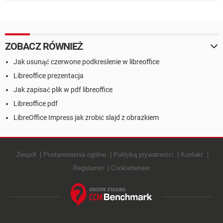
zamienić dokument na PDF
rozmiar kolumn w Google
Sheets, Microsoft Excel i
Libre Office Calc
ZOBACZ RÓWNIEŻ
Jak usunąć czerwone podkreślenie w libreoffice
Libreoffice prezentacja
Jak zapisać plik w pdf libreoffice
Libreoffice pdf
LibreOffice Impress jak zrobić slajd z obrazkiem
Zespół
Postanowienia ogólne
Polityką prywatności
Kontakt
Regulamin
Cookiebeheer