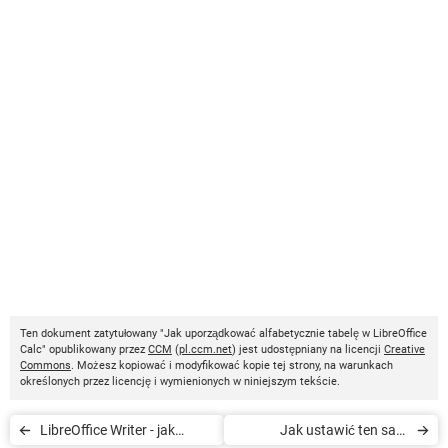
Ten dokument zatytułowany "Jak uporządkować alfabetycznie tabelę w LibreOffice
Calc" opublikowany przez
CCM
(
pl.ccm.net
) jest udostępniany na licencji
Creative
Commons
. Możesz kopiować i modyfikować kopie tej strony, na warunkach
określonych przez licencję i wymienionych w niniejszym tekście.
LibreOffice Writer - jak
Jak ustawić ten sam