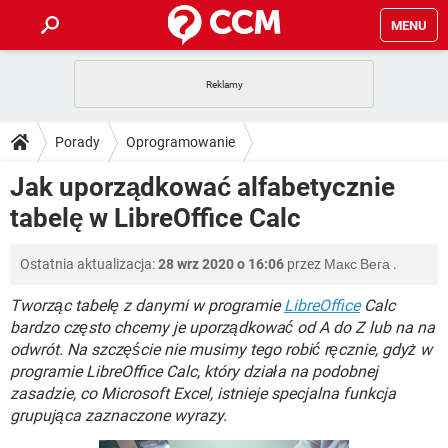
MENU
STRONA GŁÓWNA
YOUTUBE
TIKTOK
PORADY
Porady
Oprogramowanie
GRY
WHATSAPP
PlayStation
TIKTOK
DO POBRANIA
Jak uporządkować alfabetycznie
Oprogramowanie biurowe
LibreOffice
SPOTIFY
NETFLIX
GRY
WHATSAPP
tabelę w LibreOffice Calc
INSTAGRAM
ANDROID
FACEBOOK
TIKTOK
FORUM
SPOTIFY
NETFLIX
WINDOWS 10
GRY
WHATSAPP
Ostatnia aktualizacja:
28 wrz 2020 o 16:06
przez
Макс Вега
.
INSTAGRAM
COVID-19
FACEBOOK
TIKTOK
ARTYKUŁY
IOS
NETFLIX
WINDOWS 10
GRY
WHATSAPP
Tworząc tabelę z danymi w programie
LibreOffice
Calc
INSTAGRAM
COVID-19
FACEBOOK
TIKTOK
bardzo często chcemy je uporządkować od A do Z lub na na
SPOTIFY
NETFLIX
odwrót. Na szczęście nie musimy tego robić ręcznie, gdyż w
WINDOWS 10
GRY
WHATSAPP
programie LibreOffice Calc, który działa na podobnej
INSTAGRAM
FACEBOOK
SPOTIFY
NETFLIX
zasadzie, co Microsoft Excel, istnieje specjalna funkcja
WINDOWS 10
grupująca zaznaczone wyrazy.
INSTAGRAM
FACEBOOK